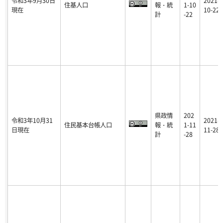
令和3年9月30日
2021-
住基人口
報・統
1-10
現在
10-22
計
-22
県政情
202
令和3年10月31
2021-
住民基本台帳人口
報・統
1-11
日現在
11-28
計
-28