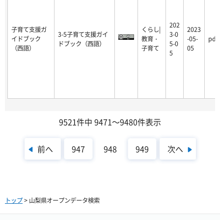
202
子育て支援ガ
くらし|
2023
3-5子育て支援ガイ
3-0
イドブック
教育・
-05-
pdf
ドブック（西語）
5-0
（西語）
子育て
05
5
9521件中 9471～9480件表示
前へ
次へ
947
948
949
トップ
> 山梨県オープンデータ検索