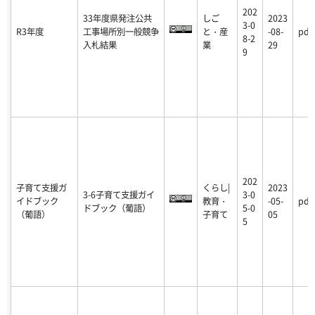
202
33年度県発注公共
しご
2023
3-0
R3年度
工事場所別一般競争
と・産
-08-
pdf
8-2
入札結果
業
29
9
202
子育て支援ガ
くらし|
2023
3-6子育て支援ガイ
3-0
イドブック
教育・
-05-
pdf
ドブック（葡語）
5-0
（葡語）
子育て
05
5