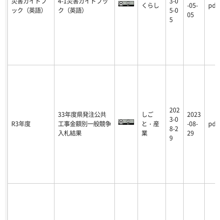
災害ガイドブ
4-1災害ガイドブッ
3-0
くらし
-05-
pdf
ック（英語）
ク（英語）
5-0
05
5
202
33年度県発注公共
しご
2023
3-0
R3年度
工事金額別一般競争
と・産
-08-
pdf
8-2
入札結果
業
29
9