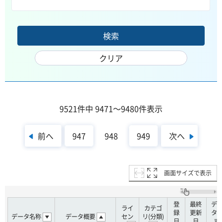
9521件中 9471～9480件表示
前へ
次へ
947
948
949
画面サイズで表示
登
最終
デ
ライ
カテゴ
録
更新
タ
データ名称
データ概要
セン
リ(分類)
日
日
式