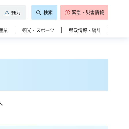
検索
緊急・災害情報
魅力
産業
観光・スポーツ
県政情報・統計
い。