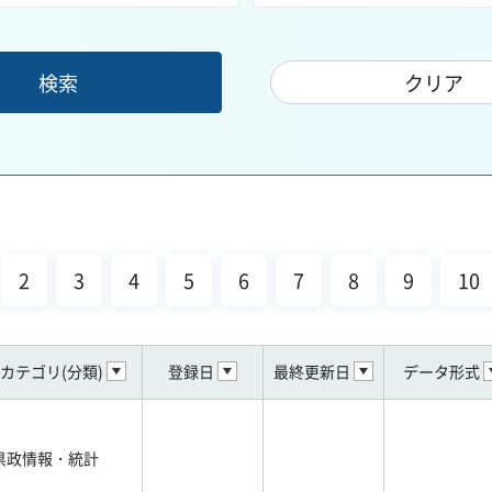
2
3
4
5
6
7
8
9
10
カテゴリ(分類)
登録日
最終更新日
データ形式
県政情報・統計