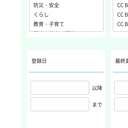
登録日
最終
以降
まで