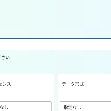
下さい
センス
データ形式