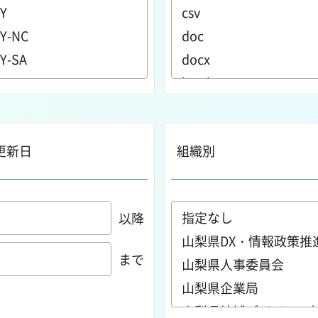
更新日
組織別
以降
まで