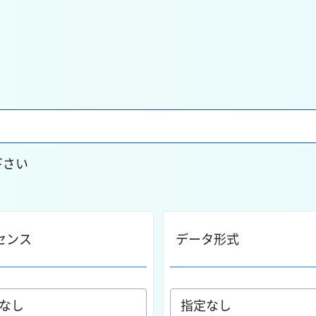
下さい
センス
データ形式