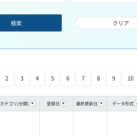
2
3
4
5
6
7
8
9
10
カテゴリ(分類)
登録日
最終更新日
データ形式