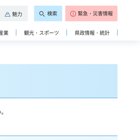
検索
緊急・災害情報
魅力
産業
観光・スポーツ
県政情報・統計
い。