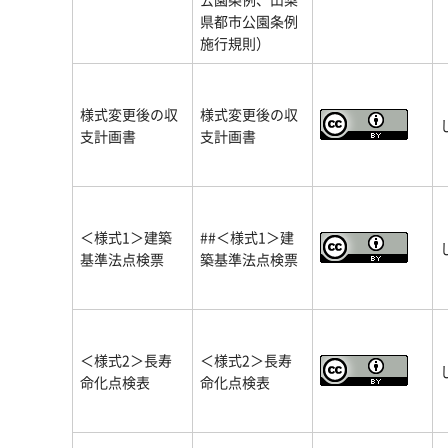
県都市公園条例
施行規則）
様式変更後の収
様式変更後の収
支計画書
支計画書
＜様式1＞建築
##＜様式1＞建
基準法点検票
築基準法点検票
＜様式2＞長寿
＜様式2＞長寿
命化点検表
命化点検表