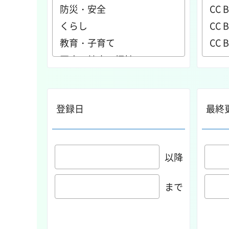
登録日
最終
以降
まで