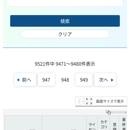
9521件中 9471～9480件表示
前へ
次へ
947
948
949
画面サイズで表示
最
カテ
ライ
登
終
ゴリ
セン
録
更