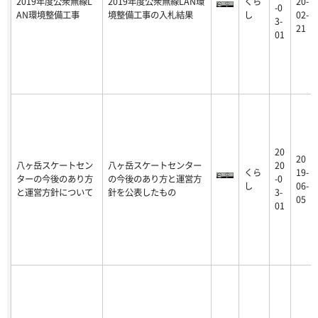
2019年度公衆無線L
2019年度公衆無線LAN環
くら
20-
-0
AN環境整備工事
境整備工事の入札結果
し
02-
3-
21
01
20
20
八ヶ岳スケートセン
八ヶ岳スケートセンター
20
くら
19-
ターの今後のあり方
の今後のあり方と運営方
-0
し
06-
と運営方針について
針を公表したもの
3-
05
01