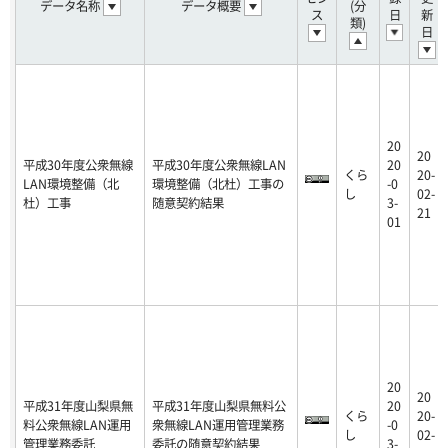
データ名称
データ概要
(分
ス
日
新
類)
日
20
20
平成30年度公衆無線
平成30年度公衆無線LAN
20
くら
20-
LAN環境整備（北
環境整備（北杜）工事の
-0
し
02-
杜）工事
随意契約結果
3-
21
01
20
20
平成31年度山梨県無
平成31年度山梨県無料公
20
くら
20-
料公衆無線LAN運用
衆無線LAN運用管理業務
-0
し
02-
管理業務委託
委託の随意契約結果
3-