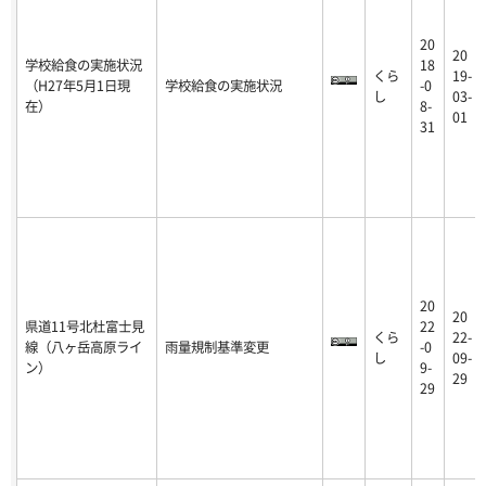
20
20
学校給食の実施状況
18
くら
19-
（H27年5月1日現
学校給食の実施状況
-0
し
03-
在）
8-
01
31
20
20
県道11号北杜富士見
22
くら
22-
線（八ヶ岳高原ライ
雨量規制基準変更
-0
し
09-
ン）
9-
29
29