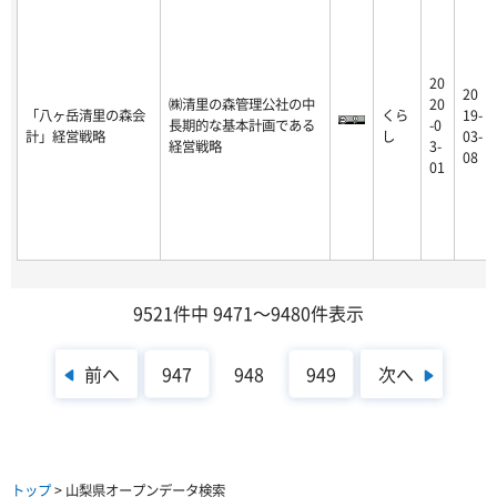
20
20
㈱清里の森管理公社の中
20
「八ヶ岳清里の森会
くら
19-
長期的な基本計画である
-0
計」経営戦略
し
03-
経営戦略
3-
08
01
9521件中 9471～9480件表示
前へ
次へ
947
948
949
トップ
> 山梨県オープンデータ検索