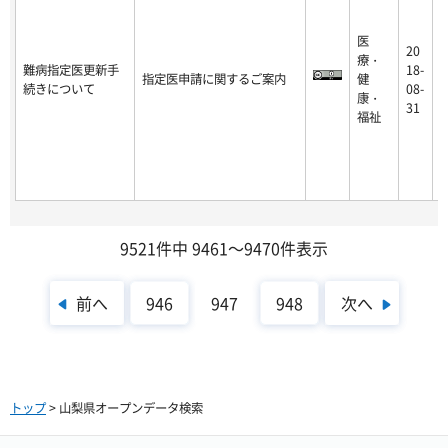
医
20
療・
2
難病指定医更新手
18-
指定医申請に関するご案内
健
9
続きについて
08-
康・
-
31
福祉
9521件中 9461～9470件表示
前へ
次へ
946
947
948
トップ
> 山梨県オープンデータ検索