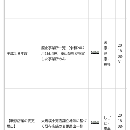
医
20
廃止事業所一覧 （令和2年2
療・
2
18-
平成２９年度
月1日現在）※山梨県が指定
健
0
08-
した事業所のみ
康・
-
31
福祉
20
しご
2
【既存店舗の変更
大規模小売店舗立地法に基づ
18-
と・
1
届出】
く既存店舗の変更届出一覧
08-
産業
-