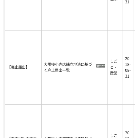
31
20
しご
2
大規模小売店舗立地法に基づ
18-
【廃止届出】
と・
1
く廃止届出一覧
08-
産業
-
31
20
しご
2