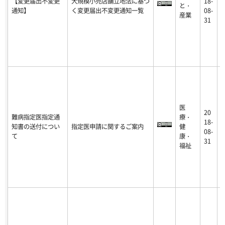
【変更届出不変更
大規模小売店舗立地法に基づ
18-
と・
0
通知】
く変更届出不変更通知一覧
08-
産業
-
31
医
20
難病指定医指定通
療・
2
18-
知書の送付につい
指定医申請に関するご案内
健
9
08-
て
康・
-
31
福祉