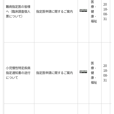
医
20
難病指定医の皆様
療・
2
18-
へ（臨床調査個人
指定医申請に関するご案内
健
9
08-
票について）
康・
-
31
福祉
医
20
小児慢性特定疾病
療・
2
18-
指定通知書の送付
指定医申請に関するご案内
健
9
08-
について
康・
-
31
福祉