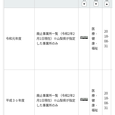
医
20
廃止事業所一覧 （令和2年2
療・
2
18-
令和元年度
月1日現在）※山梨県が指定
健
0
08-
した事業所のみ
康・
-
31
福祉
医
20
廃止事業所一覧 （令和2年2
療・
2
18-
平成３０年度
月1日現在）※山梨県が指定
健
0
08-
した事業所のみ
康・
-
31
福祉