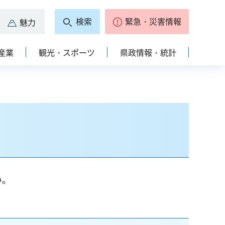
検索
緊急・災害情報
魅力
産業
観光・スポーツ
県政情報・統計
い。