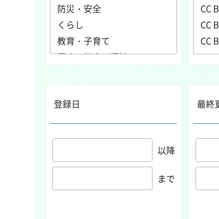
登録日
最終
以降
まで