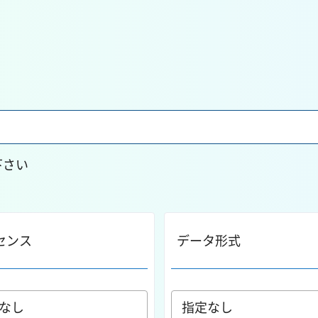
下さい
センス
データ形式