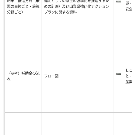
結果・推進方針（最
備えとしての県土の強靱化を推進するた
災・
悪の事態ごと・施策
めの計画）及び山梨県強靱化アクション
安全
分野ごと）
プランに関する資料
しご
（参考）補助金の流
フロー図
と・
れ
産業