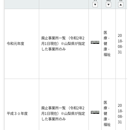
医
20
廃止事業所一覧 （令和2年2
療・
2
18-
令和元年度
月1日現在）※山梨県が指定
健
0
08-
した事業所のみ
康・
-
31
福祉
医
20
廃止事業所一覧 （令和2年2
療・
2
18-
平成３０年度
月1日現在）※山梨県が指定
健
0
08-
した事業所のみ
康・
-
31
福祉