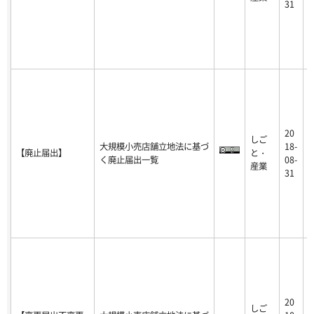
31
20
しご
2
大規模小売店舗立地法に基づ
18-
【廃止届出】
と・
1
く廃止届出一覧
08-
産業
-
31
20
しご
2