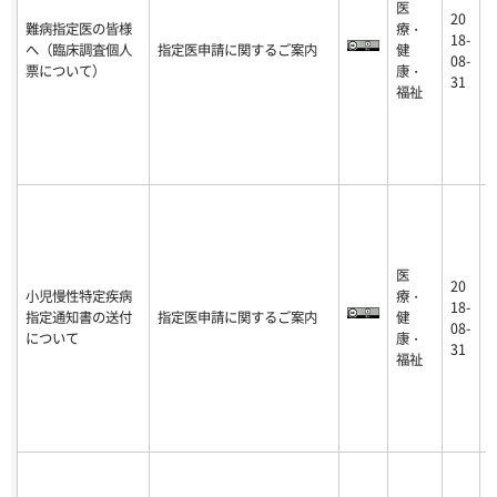
医
20
難病指定医の皆様
療・
2
18-
へ（臨床調査個人
指定医申請に関するご案内
健
9
08-
票について）
康・
-
31
福祉
医
20
小児慢性特定疾病
療・
2
18-
指定通知書の送付
指定医申請に関するご案内
健
9
08-
について
康・
-
31
福祉