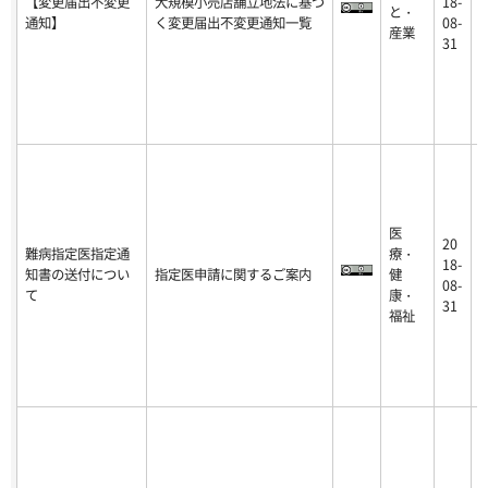
【変更届出不変更
大規模小売店舗立地法に基づ
18-
と・
0
通知】
く変更届出不変更通知一覧
08-
産業
-
31
医
20
難病指定医指定通
療・
2
18-
知書の送付につい
指定医申請に関するご案内
健
9
08-
て
康・
-
31
福祉