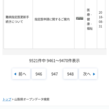
医
20
療・
2
難病指定医更新手
18-
指定医申請に関するご案内
健
9
続きについて
08-
康・
-
31
福祉
9521件中 9461～9470件表示
前へ
次へ
946
947
948
トップ
> 山梨県オープンデータ検索