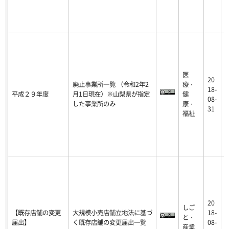
医
20
廃止事業所一覧 （令和2年2
療・
2
18-
平成２９年度
月1日現在）※山梨県が指定
健
0
08-
した事業所のみ
康・
-
31
福祉
20
しご
2
【既存店舗の変更
大規模小売店舗立地法に基づ
18-
と・
1
届出】
く既存店舗の変更届出一覧
08-
産業
-