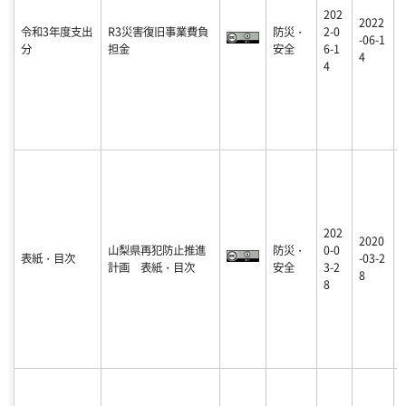
202
2022
令和3年度支出
R3災害復旧事業費負
防災・
2-0
-06-1
分
担金
安全
6-1
4
4
202
2020
山梨県再犯防止推進
防災・
0-0
表紙・目次
-03-2
計画 表紙・目次
安全
3-2
8
8