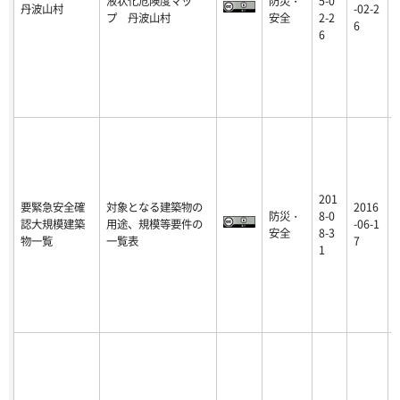
液状化危険度マッ
防災・
5-0
丹波山村
-02-2
プ 丹波山村
安全
2-2
6
6
201
要緊急安全確
対象となる建築物の
2016
防災・
8-0
認大規模建築
用途、規模等要件の
-06-1
安全
8-3
物一覧
一覧表
7
1