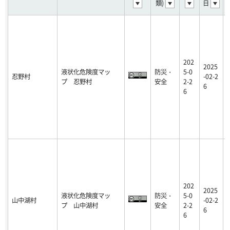
類)
日
202
2025
液状化危険度マッ
防災・
5-0
忍野村
-02-2
プ 忍野村
安全
2-2
6
6
202
2025
液状化危険度マッ
防災・
5-0
山中湖村
-02-2
プ 山中湖村
安全
2-2
6
6