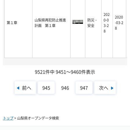
202
2020
山梨県再犯防止推進
防災・
0-0
第１章
-03-2
計画 第１章
安全
3-2
8
8
9521件中 9451～9460件表示
前へ
次へ
945
946
947
トップ
> 山梨県オープンデータ検索