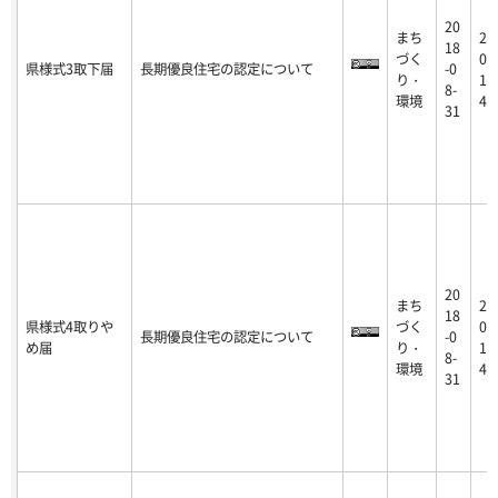
20
まち
20
18
づく
0-
県様式3取下届
長期優良住宅の認定について
-0
り・
1-
8-
環境
4
31
20
まち
20
18
県様式4取りや
づく
0-
長期優良住宅の認定について
-0
め届
り・
1-
8-
環境
4
31