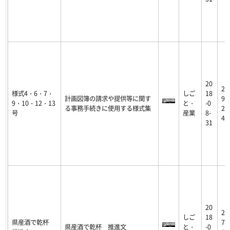
20
20
様式4・6・7・
しご
18
計画図簿の請求や提供等に関す
9-
9・10・12・13
と・
-0
る事務手続きに使用する様式集
2-
号
産業
8-
4
31
20
20
しご
18
県産酒で乾杯
7-
県産酒で乾杯 推進文
と・
-0