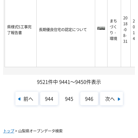
20
まち
20
18
県様式5工事完
づく
0-
長期優良住宅の認定について
-0
了報告書
り・
1-
8-
環境
4
31
9521件中 9441～9450件表示
前へ
次へ
944
945
946
トップ
> 山梨県オープンデータ検索