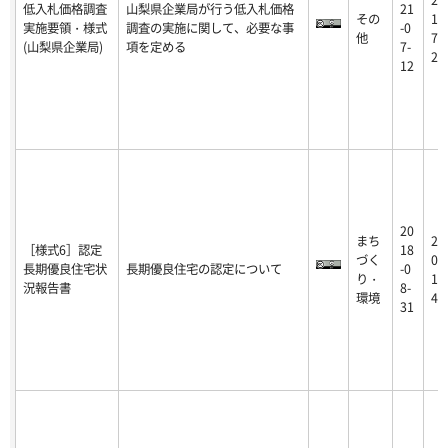
20
低入札価格調査
山梨県企業局が行う低入札価格
21
その
1-
実施要領・様式
調査の実施に関して、必要な事
-0
他
7-
(山梨県企業局)
項を定める
7-
2
12
20
まち
20
［様式6］認定
18
づく
0-
長期優良住宅状
長期優良住宅の認定について
-0
り・
1-
況報告書
8-
環境
4
31