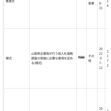
推進文
1-
産業
8-
4
31
20
20
山梨県企業局が行う低入札価格
21
その
1-
様式
調査の実施に必要な事項を定め
-0
他
7-
る(様式)
7-
2
12
20