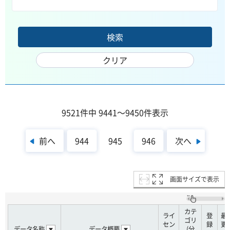
9521件中 9441～9450件表示
前へ
次へ
944
945
946
画面サイズで表示
カテ
ライ
登
最
ゴリ
セン
録
更
データ名称
データ概要
(分