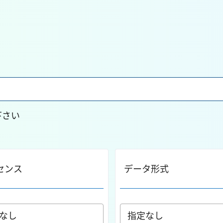
下さい
センス
データ形式