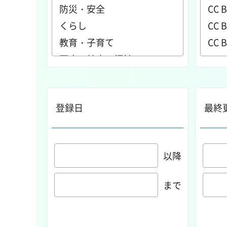
登録日
最終
以降
まで