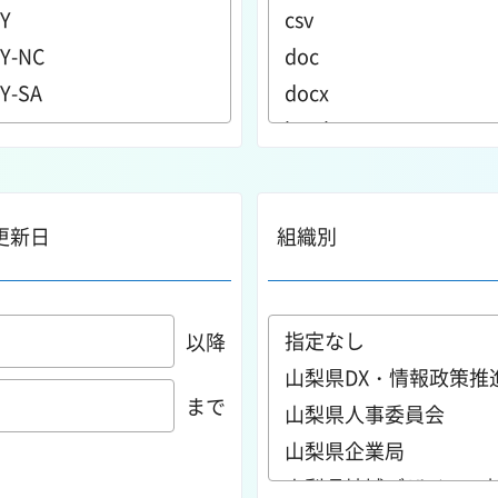
更新日
組織別
以降
まで