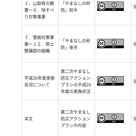
１．山梨県の概
「やまなしの砂
要～６．地すべ
防」前半
り対策事業
７．雪崩対策事
「やまなしの砂
業～１２．県土
防」後半
整備部の組織
第二次やまなし
平成26年度実施
防災アクション
状況について
プランの平成26
年度の実施状況
第二次やまなし
本文
防災アクション
プランの内容