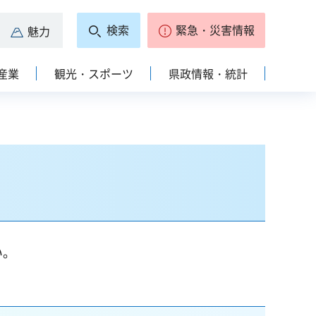
検索
緊急・災害情報
魅力
産業
観光・スポーツ
県政情報・統計
い。