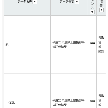
データ名称
データ概要
(分
ン
類)
ス
県政
平成25年度県土整備部事
情
新川
後評価結果
報・
統計
県政
平成25年度県土整備部事
情
小佐野川
後評価結果
報・