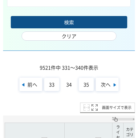
9521件中 331～340件表示
前へ
次へ
33
34
35
画面サイズで表示
ラ
カテ
イ
ゴリ
セ