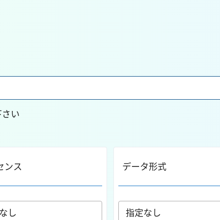
下さい
センス
データ形式