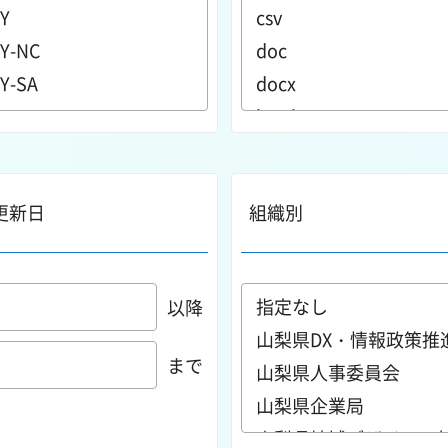
更新日
組織別
以降
まで