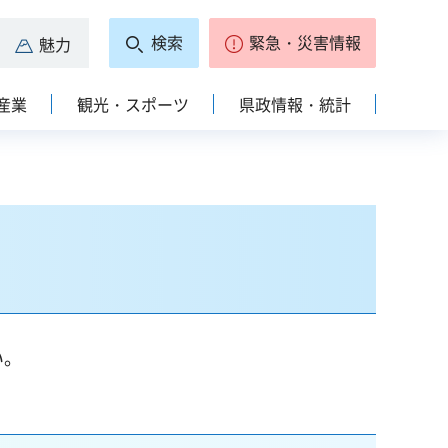
検索
緊急・災害情報
魅力
産業
観光・スポーツ
県政情報・統計
い。