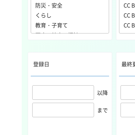
登録日
最終
以降
まで