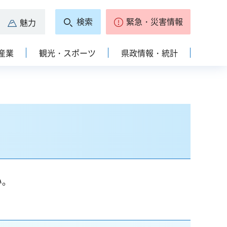
検索
緊急・災害情報
魅力
産業
観光・スポーツ
県政情報・統計
い。