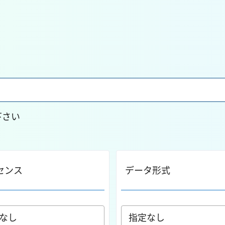
下さい
センス
データ形式