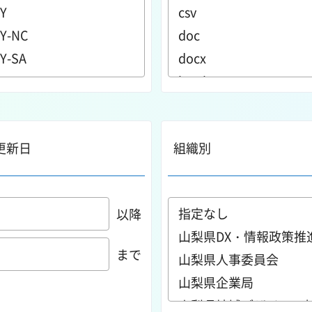
更新日
組織別
以降
まで