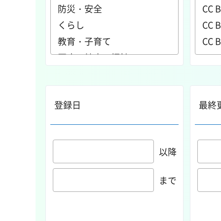
登録日
最終
以降
まで