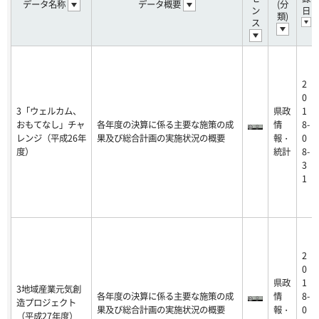
データ名称
データ概要
(分
ン
日
類)
ス
2
0
3「ウェルカム、
県政
1
おもてなし」チャ
各年度の決算に係る主要な施策の成
情
8-
レンジ（平成26年
果及び総合計画の実施状況の概要
報・
0
度）
統計
8-
3
1
2
0
県政
1
3地域産業元気創
各年度の決算に係る主要な施策の成
情
8-
造プロジェクト
果及び総合計画の実施状況の概要
報・
0
（平成27年度）