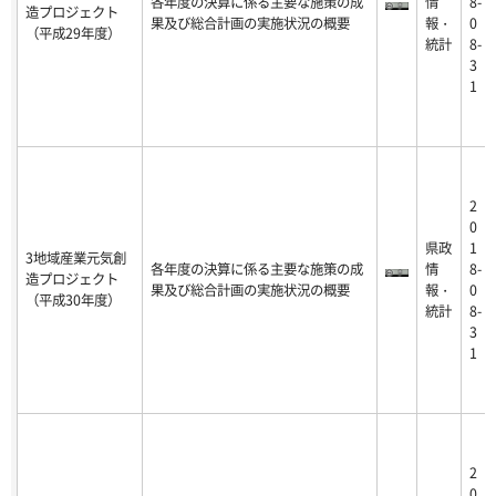
各年度の決算に係る主要な施策の成
情
8-
造プロジェクト
果及び総合計画の実施状況の概要
報・
0
（平成29年度）
統計
8-
3
1
2
0
県政
1
3地域産業元気創
各年度の決算に係る主要な施策の成
情
8-
造プロジェクト
果及び総合計画の実施状況の概要
報・
0
（平成30年度）
統計
8-
3
1
2
0