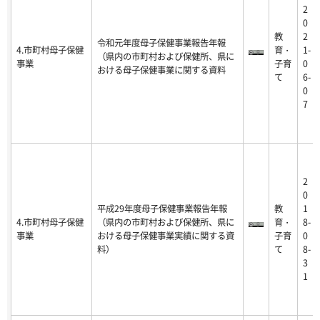
2
0
教
2
令和元年度母子保健事業報告年報
4.市町村母子保健
育・
1-
（県内の市町村および保健所、県に
事業
子育
0
おける母子保健事業に関する資料
て
6-
0
7
2
0
平成29年度母子保健事業報告年報
教
1
4.市町村母子保健
（県内の市町村および保健所、県に
育・
8-
事業
おける母子保健事業実績に関する資
子育
0
料）
て
8-
3
1