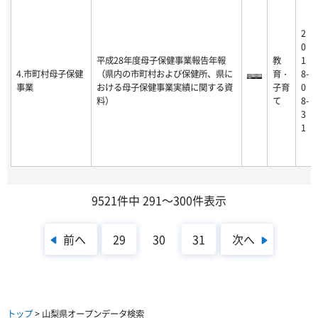
2
0
平成28年度母子保健事業報告年報
教
1
4.市町村母子保健
（県内の市町村および保健所、県に
育・
8-
事業
おける母子保健事業実績に関する資
子育
0
料）
て
8-
3
1
9521件中 291～300件表示
前へ
次へ
29
30
31
トップ
> 山梨県オープンデータ検索