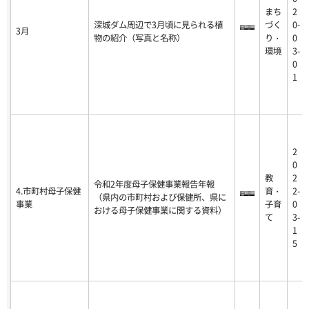
まち
2
深城ダム周辺で3月頃に見られる植
づく
0-
3月
物の紹介（写真と名称）
り・
0
環境
3-
0
1
2
0
教
2
令和2年度母子保健事業報告年報
4.市町村母子保健
育・
2-
（県内の市町村および保健所、県に
事業
子育
0
おける母子保健事業に関する資料）
て
3-
1
5