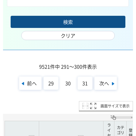
9521件中 291～300件表示
前へ
次へ
29
30
31
画面サイズで表示
ラ
カテ
イ
登
ゴリ
セ
録