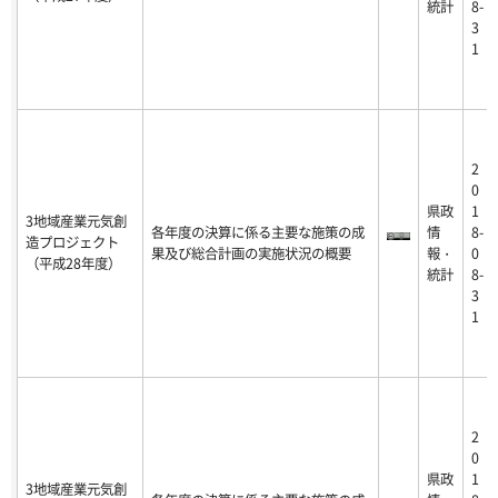
統計
8-
3
1
2
0
県政
1
3地域産業元気創
各年度の決算に係る主要な施策の成
情
8-
造プロジェクト
果及び総合計画の実施状況の概要
報・
0
（平成28年度）
統計
8-
3
1
2
0
県政
1
3地域産業元気創