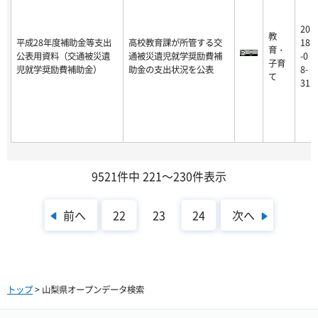
20
教
平成28年度補助金等支出
高校教育課が所管する交
18
育・
公表用資料（交通被災遺
通被災遺児就学奨励費補
-0
子育
児就学奨励費補助金）
助金の支出状況を公表
8-
て
31
9521件中 221～230件表示
前へ
次へ
22
23
24
トップ
> 山梨県オープンデータ検索