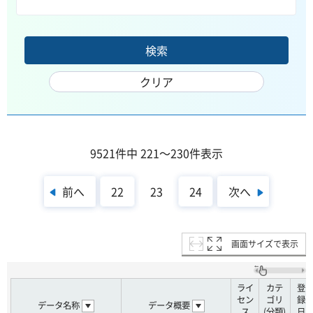
9521件中 221～230件表示
前へ
次へ
22
23
24
画面サイズで表示
ライ
カテ
登
セン
ゴリ
録
データ名称
データ概要
ス
(分類)
日