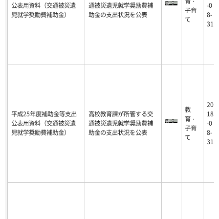
育・
公表用資料（交通被災遺
通被災遺児就学奨励費補
-0
子育
児就学奨励費補助金）
助金の支出状況を公表
8-
て
31
20
教
平成25年度補助金等支出
高校教育課が所管する交
18
育・
公表用資料（交通被災遺
通被災遺児就学奨励費補
-0
子育
児就学奨励費補助金）
助金の支出状況を公表
8-
て
31