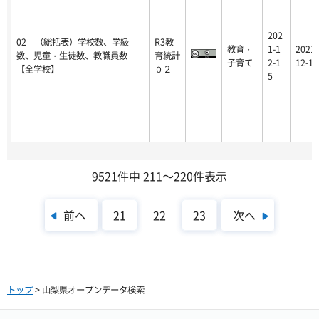
202
02 （総括表）学校数、学級
R3教
教育・
1-1
2021-
数、児童・生徒数、教職員数
育統計
子育て
2-1
12-15
【全学校】
０２
5
9521件中 211～220件表示
前へ
次へ
21
22
23
トップ
> 山梨県オープンデータ検索