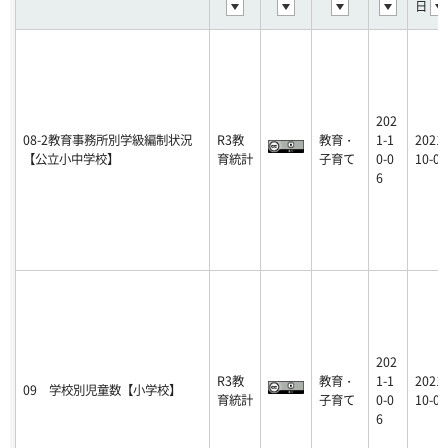
日
202
08-2教育事務所別学級編制状況
R3教
教育・
1-1
2021-
【公立小中学校】
育統計
子育て
0-0
10-06
6
202
R3教
教育・
1-1
2021-
09 学校別児童数【小学校】
育統計
子育て
0-0
10-06
6