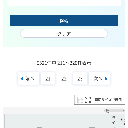
9521件中 211～220件表示
前へ
次へ
21
22
23
画面サイズで表示
ラ
カテ
イ
ゴリ
セ