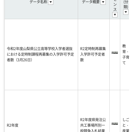
データ名称
データ概要
(分
ン
類)
ス
教
令和2年度山梨県公立高等学校入学者選抜
R2定時制再募集
育・
における定時制課程再募集の入学許可予定
入学許可予定者
子育
者数（3月26日）
数
て
R2年度県発注公
しご
R2年度
共工事場所別一
と・
般競争入札結果
産業