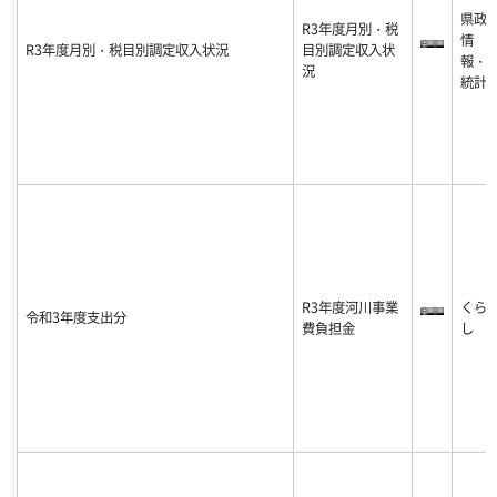
県政
R3年度月別・税
情
R3年度月別・税目別調定収入状況
目別調定収入状
報・
況
統計
R3年度河川事業
くら
令和3年度支出分
費負担金
し