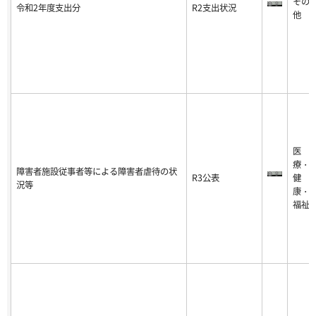
その
令和2年度支出分
R2支出状況
他
医
療・
障害者施設従事者等による障害者虐待の状
R3公表
健
況等
康・
福祉