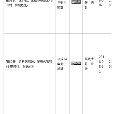
第61表：医師数、業務の種類別-市
8-0
201
年衛生
報・統
町村、保健所別-
8-3
03-
統計
計
1
201
平成14
県政情
第62表：歯科医師数、業務の種類
8-0
201
年衛生
報・統
別-市町村、保健所別-
8-3
03-
統計
計
1