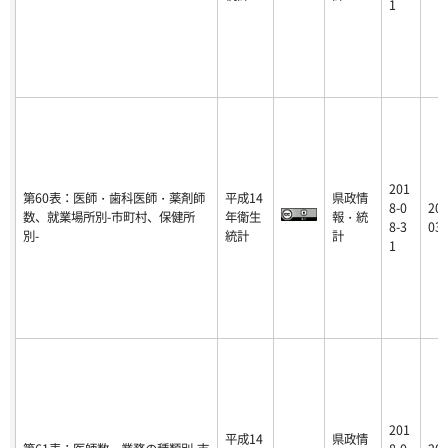
1
201
第60表：医師・歯科医師・薬剤師
平成14
県政情
8-0
201
数、就業場所別-市町村、保健所
年衛生
報・統
8-3
03-
別-
統計
計
1
201
平成14
県政情