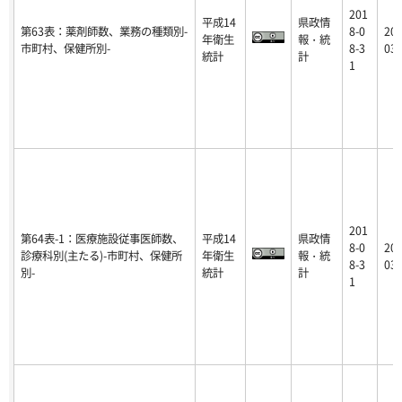
201
平成14
県政情
第63表：薬剤師数、業務の種類別-
8-0
201
年衛生
報・統
市町村、保健所別-
8-3
03-
統計
計
1
201
第64表-1：医療施設従事医師数、
平成14
県政情
8-0
201
診療科別(主たる)-市町村、保健所
年衛生
報・統
8-3
03-
別-
統計
計
1