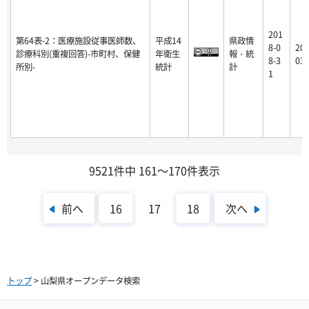
201
第64表-2：医療施設従事医師数、
平成14
県政情
8-0
201
診療科別(重複回答)-市町村、保健
年衛生
報・統
8-3
03-
所別-
統計
計
1
9521件中 161～170件表示
前へ
次へ
16
17
18
トップ
> 山梨県オープンデータ検索