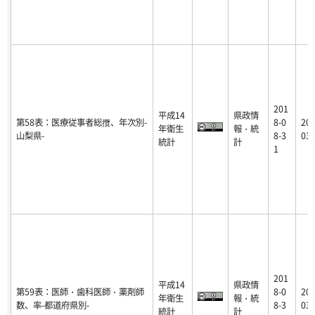
201
平成14
県政情
第58表：医療従事者総攬、年次別-
8-0
201
年衛生
報・統
山梨県-
8-3
03-
統計
計
1
201
平成14
県政情
第59表：医師・歯科医師・薬剤師
8-0
201
年衛生
報・統
数、率-都道府県別-
8-3
03-
統計
計