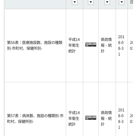
日
201
平成14
県政情
第56表：医療施設数、施設の種類
8-0
201
年衛生
報・統
別-市町村、保健所別-
8-3
03-
統計
計
1
201
平成14
県政情
第57表：病床数、施設の種類別-市
8-0
201
年衛生
報・統
町村、保健所別-
8-3
03-
統計
計
1