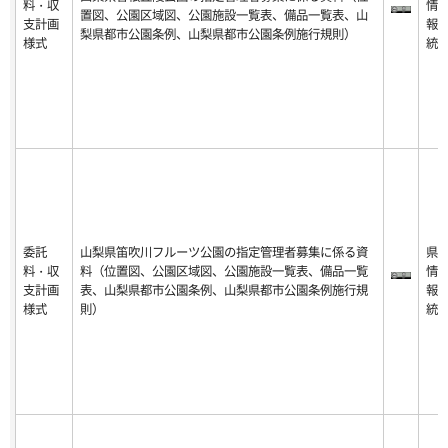
料・収
情
置図、公園区域図、公園施設一覧表、備品一覧表、山
支計画
報
梨県都市公園条例、山梨県都市公園条例施行規則）
様式
統
委託
山梨県笛吹川フルーツ公園の指定管理者募集に係る資
県
料・収
料（位置図、公園区域図、公園施設一覧表、備品一覧
情
支計画
表、山梨県都市公園条例、山梨県都市公園条例施行規
報
様式
則）
統