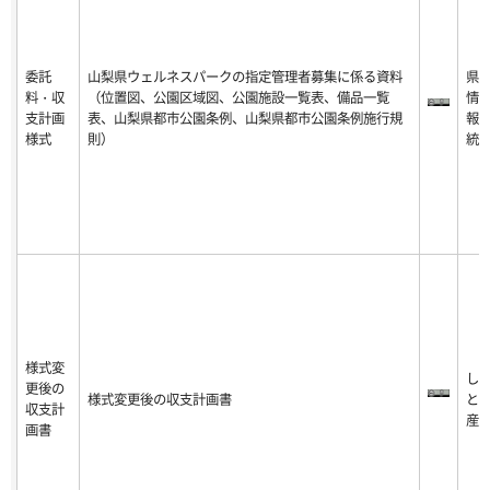
委託
山梨県ウェルネスパークの指定管理者募集に係る資料
県
料・収
（位置図、公園区域図、公園施設一覧表、備品一覧
情
支計画
表、山梨県都市公園条例、山梨県都市公園条例施行規
報
様式
則）
統
様式変
し
更後の
様式変更後の収支計画書
と
収支計
産
画書