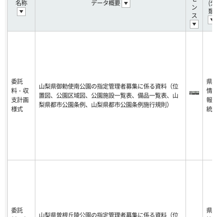
名称
データ概要
(分
ン
類)
ス
委託
県
山梨県御勅使南公園の指定管理者募集に係る資料（位
料・収
情
置図、公園区域図、公園施設一覧表、備品一覧表、山
支計画
報
梨県都市公園条例、山梨県都市公園条例施行規則）
様式
統
委託
県
山梨県曽根丘陵公園の指定管理者募集に係る資料（位