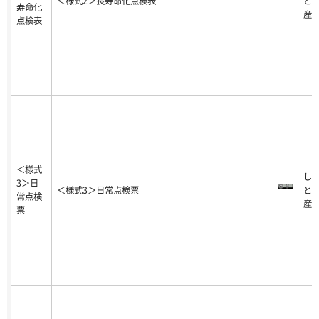
＜様式2＞長寿命化点検表
と
寿命化
産
点検表
＜様式
し
3＞日
＜様式3＞日常点検票
と
常点検
産
票