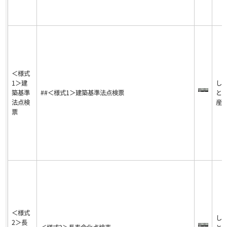
＜様式
1＞建
し
築基準
##＜様式1＞建築基準法点検票
と
法点検
産
票
＜様式
し
2＞長