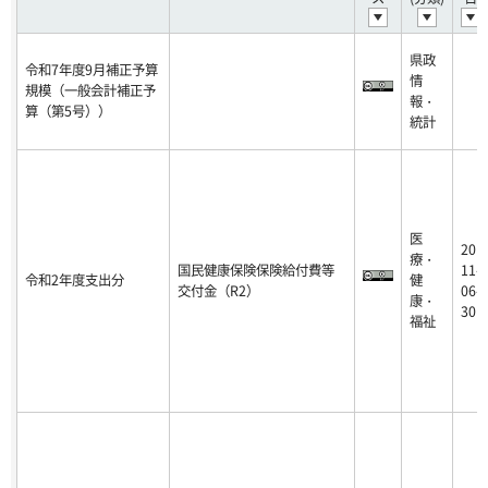
県政
令和7年度9月補正予算
情
規模（一般会計補正予
報・
算（第5号））
統計
医
20
療・
国民健康保険保険給付費等
11-
令和2年度支出分
健
交付金（R2）
06-
康・
30
福祉