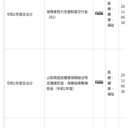
医
20
療・
保険者努力支援制度交付金
11-
令和2年度支出分
健
（R2）
06-
康・
30
福祉
医
20
山梨県国民健康保険組合特
療・
11-
令和2年度支出分
定健康診査・保健指導費補
健
06-
助金（令和2年度）
康・
30
福祉