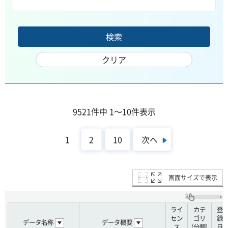
9521件中 1～10件表示
次へ
1
2
10
画面サイズで表示
ライ
カテ
登
セン
ゴリ
録
データ名称
データ概要
ス
(分類)
日