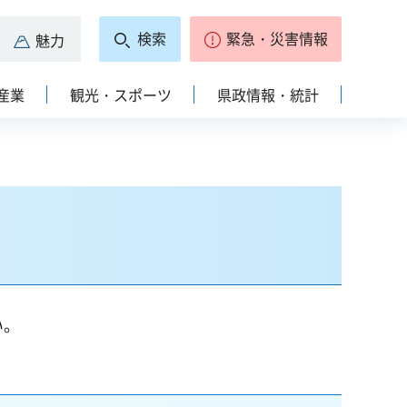
検索
緊急・災害情報
魅力
産業
観光・スポーツ
県政情報・統計
い。