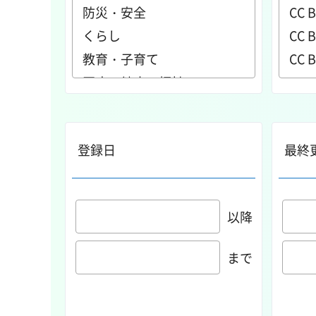
登録日
最終
以降
まで