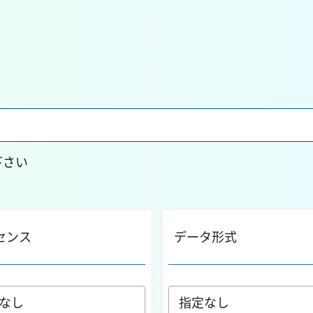
下さい
センス
データ形式