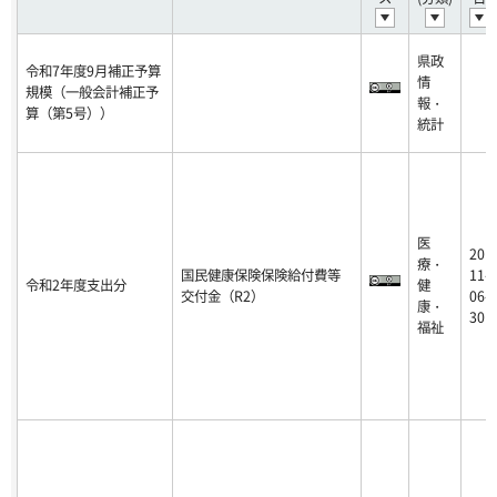
県政
令和7年度9月補正予算
情
規模（一般会計補正予
報・
算（第5号））
統計
医
20
療・
国民健康保険保険給付費等
11-
令和2年度支出分
健
交付金（R2）
06-
康・
30
福祉