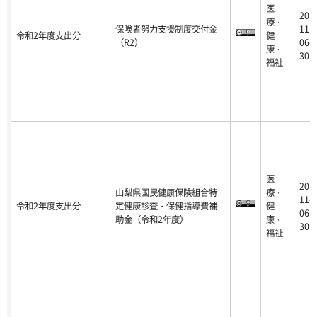
医
20
療・
保険者努力支援制度交付金
11-
令和2年度支出分
健
（R2）
06-
康・
30
福祉
医
20
山梨県国民健康保険組合特
療・
11-
令和2年度支出分
定健康診査・保健指導費補
健
06-
助金（令和2年度）
康・
30
福祉