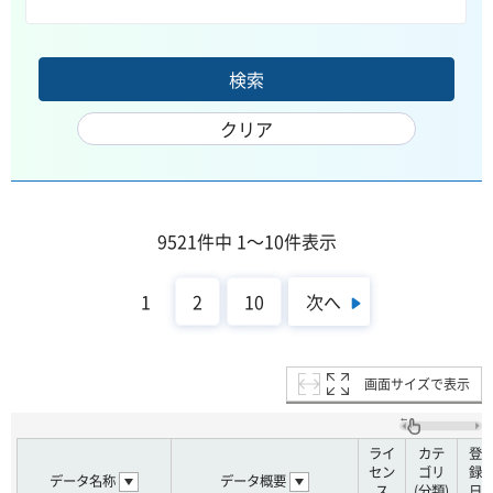
9521件中 1～10件表示
次へ
1
2
10
画面サイズで表示
ライ
カテ
登
セン
ゴリ
録
データ名称
データ概要
ス
(分類)
日