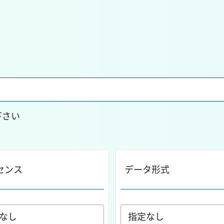
下さい
センス
データ形式