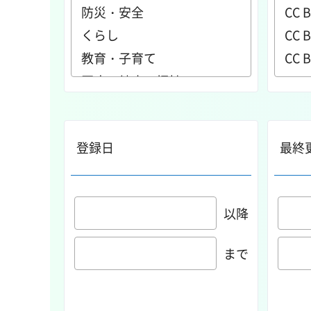
登録日
最終
以降
まで