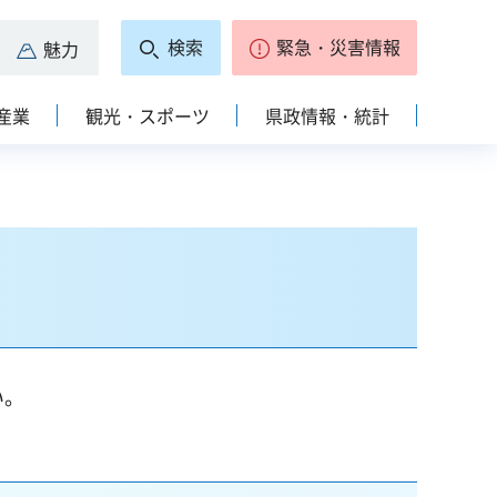
検索
緊急・災害情報
魅力
産業
観光・スポーツ
県政情報・統計
い。