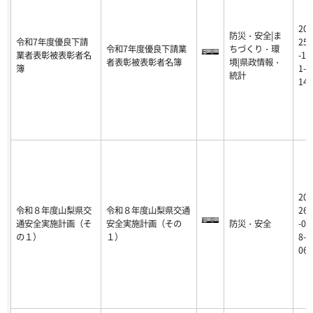
20
防災・安全|ま
令和7年度優良下請
25
令和7年度優良下請業
ちづくり・環
業者表彰被表彰者名
-1
者表彰被表彰者名簿
境|県政情報・
簿
1-
統計
14
20
令和８年度山梨県交
令和８年度山梨県交通
26
通安全実施計画（そ
安全実施計画（その
防災・安全
-0
の１）
１）
8-
06