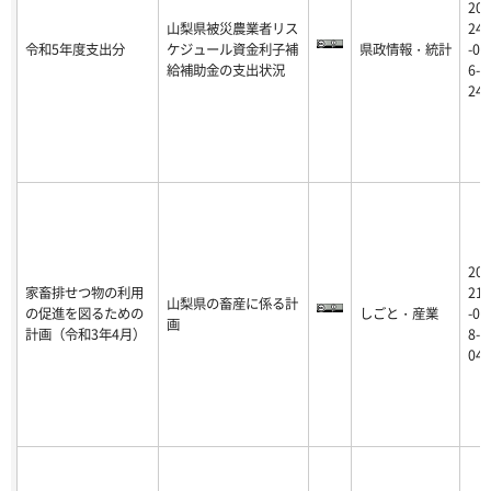
20
山梨県被災農業者リス
24
令和5年度支出分
ケジュール資金利子補
県政情報・統計
-0
給補助金の支出状況
6-
24
20
家畜排せつ物の利用
21
山梨県の畜産に係る計
の促進を図るための
しごと・産業
-0
画
計画（令和3年4月）
8-
04