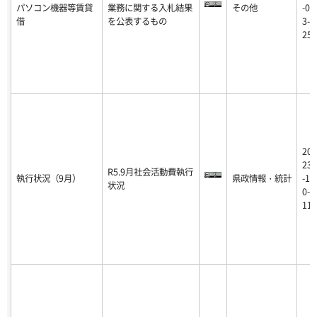
パソコン機器等賃貸
業務に関する入札結果
その他
-0
借
を公表するもの
3-
25
20
23
R5.9月社会活動費執行
執行状況（9月）
県政情報・統計
-1
状況
0-
11