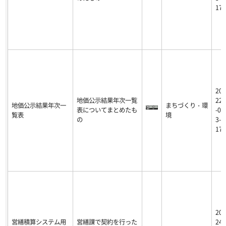
17
20
地価公示結果年次一覧
22
地価公示結果年次一
まちづくり・環
表についてまとめたも
-0
覧表
境
の
3-
17
20
営繕積算システム用
営繕課で契約を行った
24