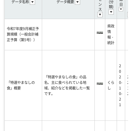
データ名称
データ概要
(分
ン
日
類)
ス
県政
令和7年度9月補正予
情
算規模（一般会計補
報・
正予算（第5号））
統計
2
0
「特選やまなしの食」の品
2
2
「特選やまなしの
名、主に食べられている地
くら
0-
20
食」概要
域、紹介などを掲載した一覧
し
1
10
です。
0-
2
2
1