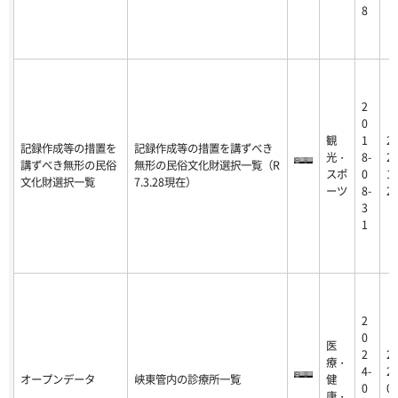
8
2
0
観
1
2
記録作成等の措置を
記録作成等の措置を講ずべき
光・
8-
25
講ずべき無形の民俗
無形の民俗文化財選択一覧（R
スポ
0
12
文化財選択一覧
7.3.28現在）
ーツ
8-
2
3
1
2
0
医
2
2
療・
4-
24
オープンデータ
峡東管内の診療所一覧
健
0
02
康・