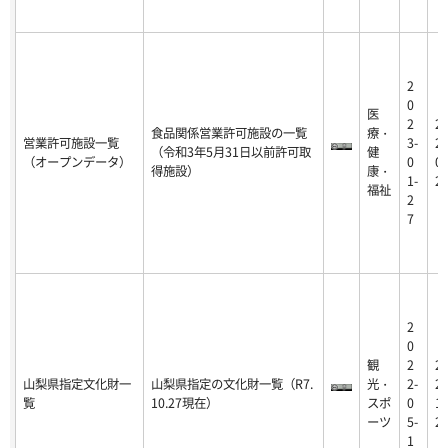
2
0
医
2
2
食品関係営業許可施設の一覧
療・
営業許可施設一覧
3-
26
（令和3年5月31日以前許可取
健
（オープンデータ）
0
01
得施設）
康・
1-
2
福祉
2
7
2
0
観
2
2
山梨県指定文化財一
山梨県指定の文化財一覧（R7.
光・
2-
25
覧
10.27現在）
スポ
0
12
ーツ
5-
2
1