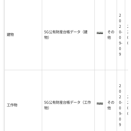
2
0
2
2
5G公有財産台帳データ（建
その
0-
20
建物
物）
他
0
09
9-
0
0
9
2
0
2
2
5G公有財産台帳データ（工作
その
0-
20
工作物
物）
他
0
09
9-
0
0
9