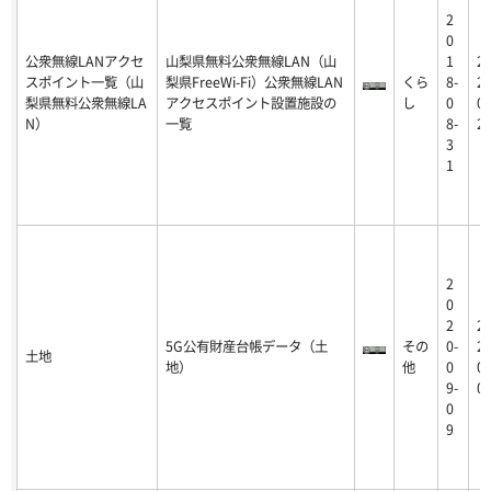
2
0
公衆無線LANアクセ
山梨県無料公衆無線LAN（山
1
2
スポイント一覧（山
梨県FreeWi-Fi）公衆無線LAN
くら
8-
23
梨県無料公衆無線LA
アクセスポイント設置施設の
し
0
07
N）
一覧
8-
2
3
1
2
0
2
2
5G公有財産台帳データ（土
その
0-
20
土地
地）
他
0
09
9-
0
0
9