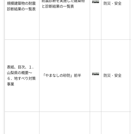
耐震診断を実施した建築物
規模建築物の耐震
防災・安全
-
と診断結果の一覧表
診断結果の一覧表
8
表紙、目次、１．
山梨県の概要～
「やまなしの砂防」前半
防災・安全
-
６．地すべり対策
8
事業