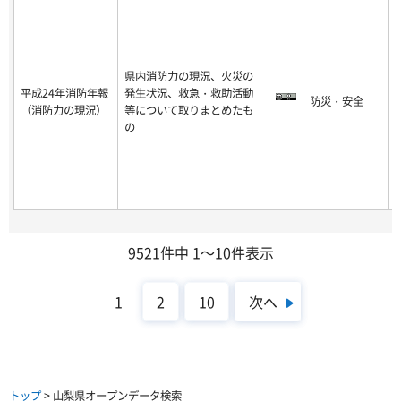
県内消防力の現況、火災の
平成24年消防年報
発生状況、救急・救助活動
防災・安全
-
（消防力の現況）
等について取りまとめたも
8
の
9521件中 1～10件表示
次へ
1
2
10
トップ
> 山梨県オープンデータ検索