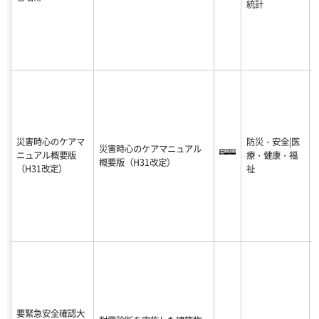
統計
災害時心のケアマ
防災・安全|医
災害時心のケアマニュアル
ニュアル概要版
療・健康・福
-
概要版（H31改定）
（H31改定）
祉
1
要緊急安全確認大