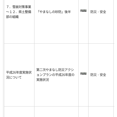
７．雪崩対策事業
～１２．県土整備
「やまなしの砂防」後半
防災・安全
-
部の組織
8
第二次やまなし防災アクシ
平成26年度実施状
ョンプランの平成26年度の
防災・安全
-
況について
実施状況
8