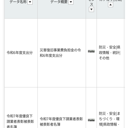
データ名称
データ概要
ス
防災・安全|県
災害復旧事業費負担金の令
令和6年度支出分
政情報・統計|
-
和6年度支出分
その他
6
防災・安全|ま
令和7年度優良下
令和7年度優良下請業者表彰
ちづくり・環
請業者表彰被表彰
-
被表彰者名簿
境|県政情報・
者名簿
1