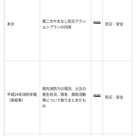
第二次やまなし防災アクシ
本文
防災・安全
-
ョンプランの内容
8
県内消防力の現況、火災の
平成24年消防年報
発生状況、救急・救助活動
防災・安全
-
（表紙等）
等について取りまとめたも
8
の