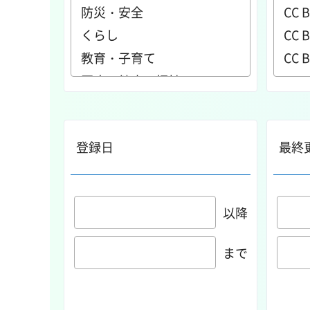
登録日
最終
以降
まで