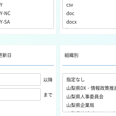
更新日
組織別
以降
まで