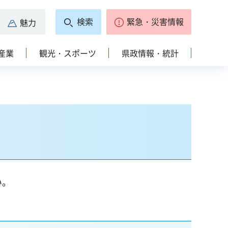
検索
緊急・災害情報
魅力
産業
観光・スポーツ
県政情報・統計
い。