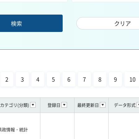
2
3
4
5
6
7
8
9
10
カテゴリ(分類)
登録日
最終更新日
データ形式
県政情報・統計