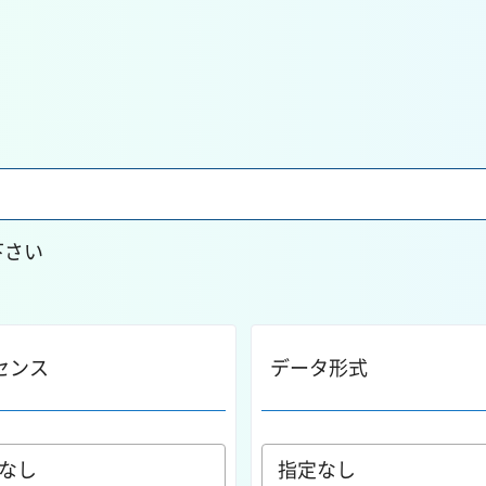
下さい
センス
データ形式