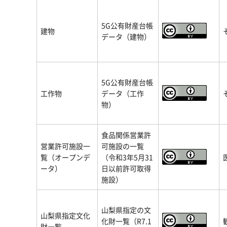
5G公有財産台帳
建物
データ（建物）
5G公有財産台帳
工作物
データ（工作
物）
食品関係営業許
営業許可施設一
可施設の一覧
覧（オープンデ
（令和3年5月31
ータ）
日以前許可取得
施設）
山梨県指定の文
山梨県指定文化
化財一覧（R7.1
財一覧