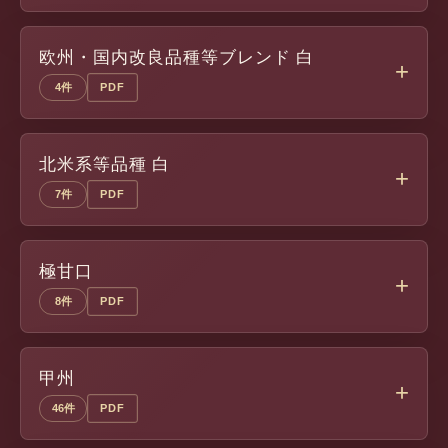
欧州・国内改良品種等ブレンド 白
4件
PDF
北米系等品種 白
7件
PDF
極甘口
8件
PDF
甲州
46件
PDF