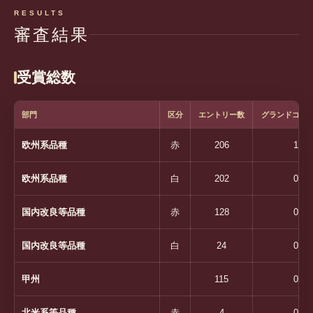
RESULTS
審査結果
受賞総数
部門
区分
エントリー数
グランドゴー
欧州系品種
赤
206
1
欧州系品種
白
202
0
国内改良等品種
赤
128
0
国内改良等品種
白
24
0
甲州
115
0
北米系等品種
赤
4
0