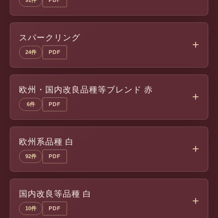
スパークリング
24件
PDF
欧州・国内改良品種等ブレンド 赤
6件
PDF
欧州系品種 白
92件
PDF
国内改良等品種 白
10件
PDF