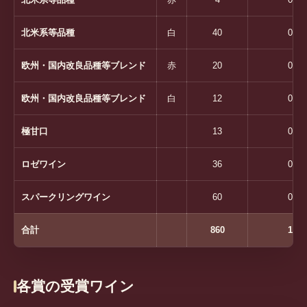
北米系等品種
白
40
0
欧州・国内改良品種等ブレンド
赤
20
0
欧州・国内改良品種等ブレンド
白
12
0
極甘口
13
0
ロゼワイン
36
0
スパークリングワイン
60
0
合計
860
1
各賞の受賞ワイン