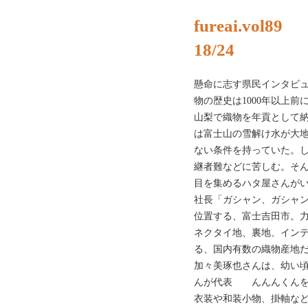
fureai.vol89
18/24
懸命に志す県民インタビ
物の歴史は1000年以上
山梨で織物を年貢として
は富士山の雪解け水が大
ない条件を持っていた。
継者難などに苦しむ。そ
目を集めるハタ屋さんが
社長「ガシャン、ガシャ
位置する、富士吉田市。
ネクタイ地、裏地、イン
る、国内有数の織物産地
加々美琢也さんは、幼い
んが代表 んんんくんを
衣装や和装小物、掛軸な