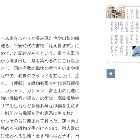
ュー未来を加か々が美み琢た也や山梨の織
前に遡る。平安時代の書物「延え喜ぎ式」に
納めていた記述があるという。富士吉田市
地から湧き出し、糸を染めるのにこれ以上
19
しかし、国内有数の織物の産地もいまや後
んな中で、独自のブランドを立ち上げ、注
いる。［連載］光織物有限会社代表取締役
ン、ガシャン、ガシャン」富士山の北麓に
力強い機械音が鳴るこの街は、高級服地や
テリア用生地など多種多様な織物を生産す
だ。戦前から機屋を営む家系に生まれた
頃からその音に囲まれて育った。加々美さ
務める光織物が手がけるのは、雛人形の
どに使われる生地・金き襴ら緞ど子す。日