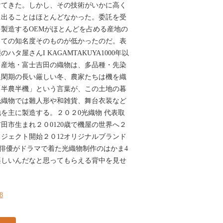
けてきた。しかし、その技術がいかに高く
に出ることはほとんどなかった。委託を受
製造するOEMがほとんどを占める産地の
しての知名度そのものが低かったのだ。表
タ屋さんI KAGAMTAKUYA1000年以
る産地・富士吉田の織物は、多品種・先染
農閑期の長い厳しい冬、農家たちは機を織
「半農半機」という言葉が、この土地の暮
光織物では雛人形や和雑貨、舞台衣装など
を主に製造する。２０２0光織物 代表取
吉田市生まれ２０0120歳で機屋の世界へ２
ロジェクト開始２０12オリジナルブランド
上げ有名俳優がドラマで着た光織物制作のはかま4
楽しいんだなと思ってもらえる背中を見せ
18