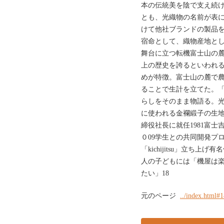
本の伝統美を陰で支え続
とも、光織物の名前が表
けて他社ブランドの製品を
宿命として、織物産地と
舞台に立つ転機富士山の麓のハ
上の歴史を誇るといわれ
めが特徴。富士山の麓で
ることで生計を立てた。
らしをそのまま物語る。
に使われる金襴緞子の生地
締役社長に就任1981富士
０09学生との共同開発プ
「kichijitsu」立ち
人の子どもには「機屋は
たい」18
元のページ
../index.html#