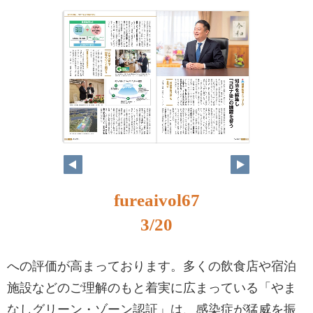
3
2
fureaivol67
3/20
への評価が高まっております。多くの飲食店や宿泊
施設などのご理解のもと着実に広まっている「やま
なしグリーン・ゾーン認証」は、感染症が猛威を振