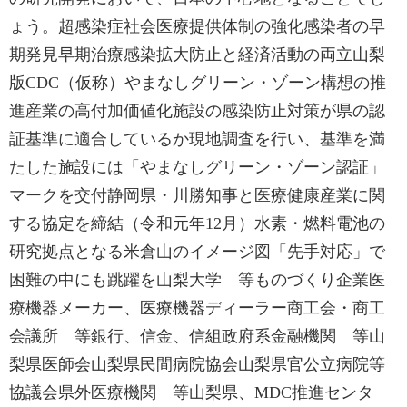
ょう。超感染症社会医療提供体制の強化感染者の早
期発見早期治療感染拡大防止と経済活動の両立山梨
版CDC（仮称）やまなしグリーン・ゾーン構想の推
進産業の高付加価値化施設の感染防止対策が県の認
証基準に適合しているか現地調査を行い、基準を満
たした施設には「やまなしグリーン・ゾーン認証」
マークを交付静岡県・川勝知事と医療健康産業に関
する協定を締結（令和元年12月）水素・燃料電池の
研究拠点となる米倉山のイメージ図「先手対応」で
困難の中にも跳躍を山梨大学 等ものづくり企業医
療機器メーカー、医療機器ディーラー商工会・商工
会議所 等銀行、信金、信組政府系金融機関 等山
梨県医師会山梨県民間病院協会山梨県官公立病院等
協議会県外医療機関 等山梨県、MDC推進センタ