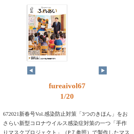
1
fureaivol67
1/20
672021新春号Vol.感染防止対策「3つのきほん」をお
さらい新型コロナウイルス感染症対策の一つ「手作
りマスクプロジェクト」（P７参照）で製作したマス