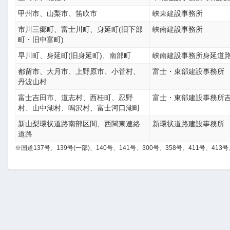
甲州市、山梨市、笛吹市
峡東建設事務所
市川三郷町、富士川町、身延町(旧下部
峡南建設事務所
町・旧中富町)
早川町、身延町(旧身延町)、南部町
峡南建設事務所身延道
都留市、大月市、上野原市、小菅村、
富士・東部建設事務所
丹波山村
富士吉田市、道志村、西桂町、忍野
富士・東部建設事務所
村、山中湖村、鳴沢村、富士河口湖町
新山梨環状道路南部区間、西関東連絡
新環状道路建設事務所
道路
※国道137号、139号(一部)、140号、141号、300号、358号、411号、413号