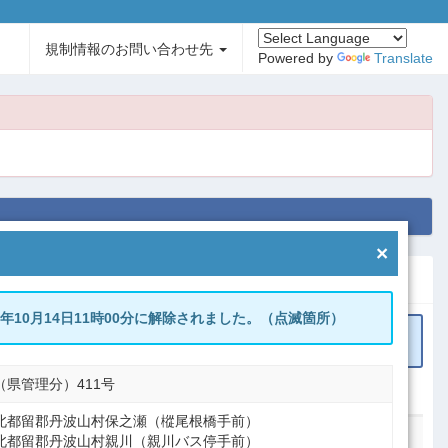
規制情報のお問い合わせ先
Powered by
Translate
×
2年10月14日11時00分に解除されました。（点滅箇所）
リセット
（県管理分）411号
区分
規制内容
規制開始日時
北都留郡丹波山村保之瀬（樅尾根橋手前）
北都留郡丹波山村親川（親川バス停手前）
に合う規制情報は見つかりませんでした