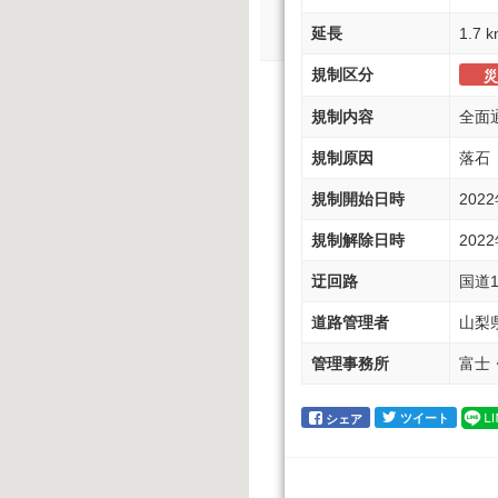
延長
1.7 
規制区分
災
規制内容
全面
規制原因
落石
規制開始日時
202
規制解除日時
202
迂回路
国道1
道路管理者
山梨
管理事務所
富士・
ツイート
シェア