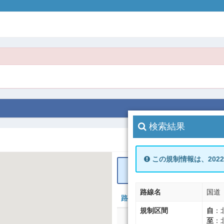
検索結果
この規制情報は、202
［IDから検索］で検索した結果
路線名
国道
路線名
規制区間
自
：
至
：
条件