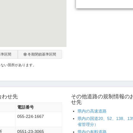
基準区間
冬期閉鎖基準区間
くない箇所があります。
合わせ先
その他道路の規制情報の
せ先
電話番号
県内の高速道路
055-224-1667
県内の国道20、52、138、1
省管理分）
所
0551-23-3065
県内の有料道路