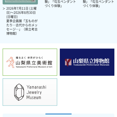
験」「勾玉ペンダント
験」「勾玉ペンダント
づくり体験」
づくり体験」
2026年7月11日 (土曜
日)～2026年8月30日
(日曜日)
夏季企画展「玉ものが
たり─古代からのメッ
セージ─」（県立考古
博物館）