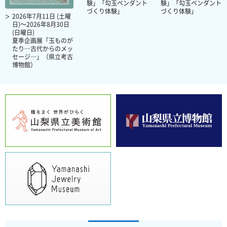
験」「勾玉ペンダント
験」「勾玉ペンダント
づくり体験」
づくり体験」
2026年7月11日 (土曜
日)～2026年8月30日
(日曜日)
夏季企画展「玉ものが
たり─古代からのメッ
セージ─」（県立考古
博物館）