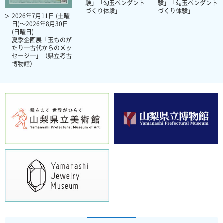
験」「勾玉ペンダント
験」「勾玉ペンダント
づくり体験」
づくり体験」
2026年7月11日 (土曜
日)～2026年8月30日
(日曜日)
夏季企画展「玉ものが
たり─古代からのメッ
セージ─」（県立考古
博物館）