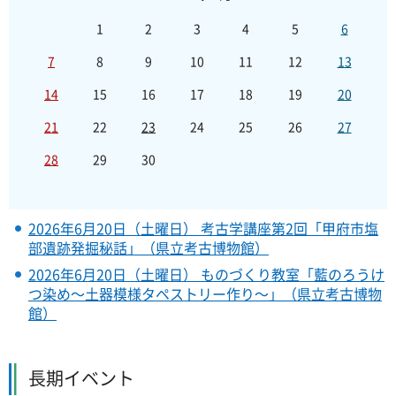
1
2
3
4
5
6
7
8
9
10
11
12
13
14
15
16
17
18
19
20
21
22
23
24
25
26
27
28
29
30
2026年6月20日（土曜日） 考古学講座第2回「甲府市塩
部遺跡発掘秘話」（県立考古博物館）
2026年6月20日（土曜日） ものづくり教室「藍のろうけ
つ染め～土器模様タペストリー作り～」（県立考古博物
館）
長期イベント