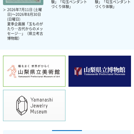
験」「勾玉ペンダント
験」「勾玉ペンダント
づくり体験」
づくり体験」
2026年7月11日 (土曜
日)～2026年8月30日
(日曜日)
夏季企画展「玉ものが
たり─古代からのメッ
セージ─」（県立考古
博物館）