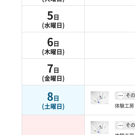
5
日
(水曜日)
6
日
(木曜日)
7
日
(金曜日)
8
そ
日
(土曜日)
体験工房
そ