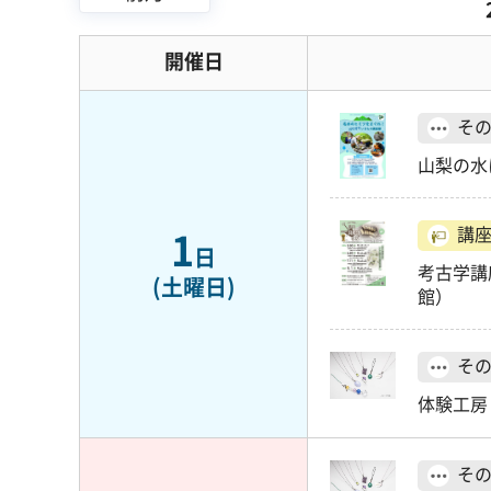
開催日
そ
山梨の水
1
講
日
考古学講
(土曜日)
館）
そ
体験工房
そ