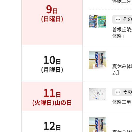
体験工房
9
日
(日曜日)
そ
曽根丘陵
体験」
10
日
夏休み体
(月曜日)
ム】
11
そ
日
(火曜日)
山の日
体験工房
12
日
夏休み体