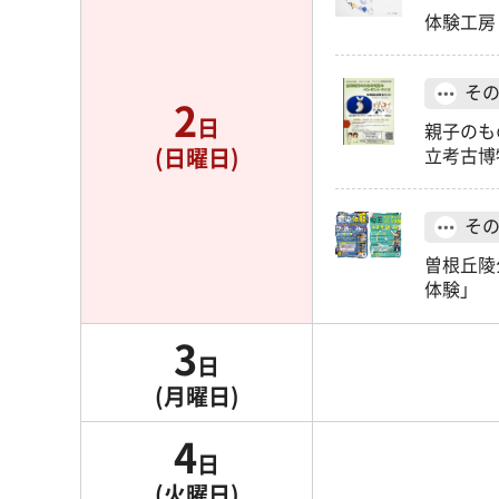
体験工房
そ
2
日
親子のも
(日曜日)
立考古博
そ
曽根丘陵
体験」
3
日
(月曜日)
4
日
(火曜日)