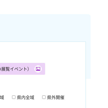
の展覧イベント）
域
県内全域
県外開催