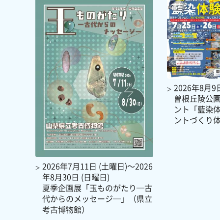
2026年8月9
曽根丘陵公
ント「藍染
ントづくり
2026年7月11日 (土曜日)～2026
年8月30日 (日曜日)
夏季企画展「玉ものがたり─古
代からのメッセージ─」（県立
考古博物館）