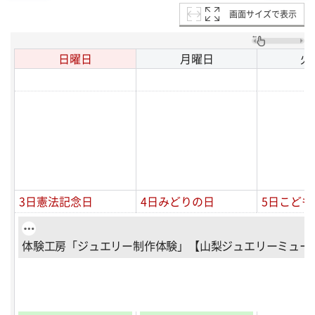
画面サイズで表示
日曜日
月曜日
火
3日
憲法記念日
4日
みどりの日
5日
こども
体験工房「ジュエリー制作体験」【山梨ジュエリーミュー