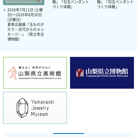
験」「勾玉ペンダント
験」「勾玉ペンダント
づくり体験」
づくり体験」
2026年7月11日 (土曜
日)～2026年8月30日
(日曜日)
夏季企画展「玉ものが
たり─古代からのメッ
セージ─」（県立考古
博物館）