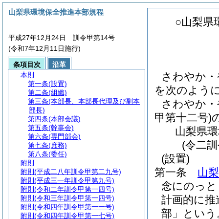
山梨県環境保全推進本部規程
○山梨県
平成27年12月24日 訓令甲第14号
(令和7年12月11日施行)
条項目次
沿革
さわやか・
本則
第一条
(設置)
を次のよう
第二条
(組織)
第三条
(本部長、本部長代理及び副本
さわやか・
部長)
甲第十二号)
第四条
(本部会議)
第五条
(幹事会)
山梨県環
第六条
(専門部会)
(令二
第七条
(庶務)
第八条
(委任)
(設置)
附則
第一条
山梨
附則
(平成二八年訓令甲第二九号)
附則
(平成三一年訓令甲第九号)
念にのっと
附則
(令和二年訓令甲第一四号)
計画的に推
附則
(令和三年訓令甲第一四号)
附則
(令和四年訓令甲第一一号)
部」という
附則
(令和四年訓令甲第一七号)