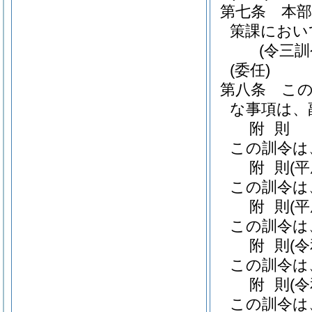
第七条
本
策課におい
(令三
(委任)
第八条
こ
な事項は、
附
則
この訓令は
附
則
(
この訓令は
附
則
(
この訓令は
附
則
(
この訓令は
附
則
(
この訓令は