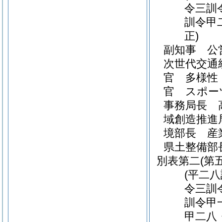
令三訓
訓令甲
正)
副知事 公
次世代交通
官 多様性
官 スポー
事務局長 
域創造推進
境部長 産
県土整備部
別表第二
(第
(平二
令三訓
訓令甲
甲二八