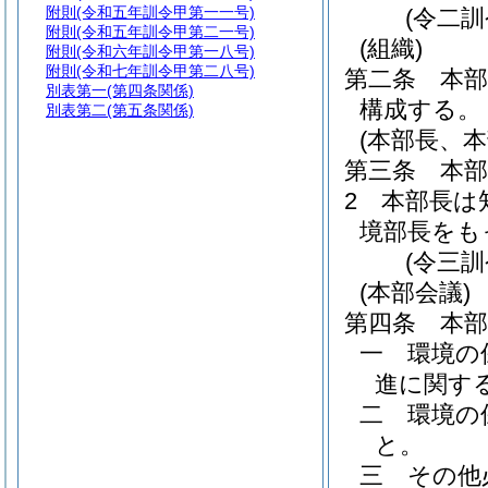
附則
(令和五年訓令甲第一一号)
(令二
附則
(令和五年訓令甲第二一号)
(組織)
附則
(令和六年訓令甲第一八号)
附則
(令和七年訓令甲第二八号)
第二条
本
別表第一
(第四条関係)
構成する。
別表第二
(第五条関係)
(本部長、
第三条
本
2
本部長は
境部長をも
(令三
(本部会議)
第四条
本
一
環境の
進に関す
二
環境の
と。
三
その他