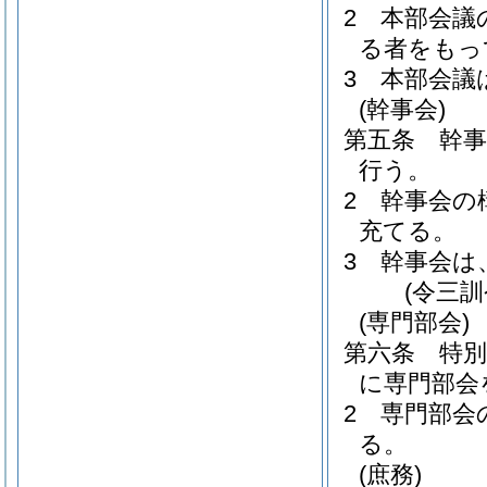
2
本部会議
る者をもっ
3
本部会議
(幹事会)
第五条
幹
行う。
2
幹事会の
充てる。
3
幹事会は
(令三
(専門部会)
第六条
特
に専門部会
2
専門部会
る。
(庶務)