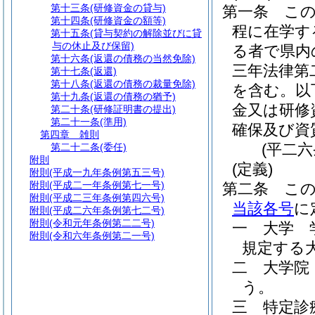
第十三条
(研修資金の貸与)
第一条
こ
第十四条
(研修資金の額等)
程に在学す
第十五条
(貸与契約の解除並びに貸
与の休止及び保留)
る者で県内
第十六条
(返還の債務の当然免除)
三年法律第
第十七条
(返還)
第十八条
(返還の債務の裁量免除)
を含む。以
第十九条
(返還の債務の猶予)
金又は研修
第二十条
(研修証明書の提出)
第二十一条
(準用)
確保及び資
第四章
雑則
(平二
第二十二条
(委任)
附則
(定義)
附則
(平成一九年条例第五三号)
附則
(平成二一年条例第七一号)
第二条
こ
附則
(平成二三年条例第四六号)
当該各号
に
附則
(平成二六年条例第七二号)
附則
(令和元年条例第二二号)
一
大学 
附則
(令和六年条例第二一号)
規定する
二
大学院
う。
三
特定診