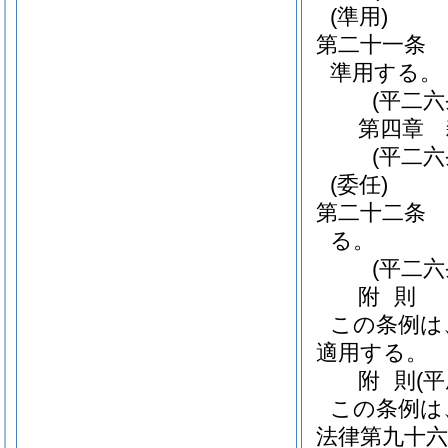
(準用)
第二十一条
準用する。
(平二
第四章
(平二
(委任)
第二十二条
る。
(平二
附
則
この条例は
適用する。
附
則
(
この条例は
法律第九十六