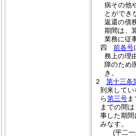
病その他
とができ
返還の債
期間は、
業務に従
四
前各号
務上の理
障のため
き。
2
第十三条
到来してい
ら
第三号
ま
までの間は
事した期間
みなす。
(平二