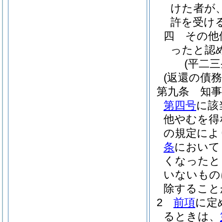
けた者が
許を受け
四
その他
ったと認
(平二
(返還の債務
第九条
知
第四号
に該
他やむを得
の規定によ
条
において
くなったと
いないもの
除すること
2
前項
に定
るときは、