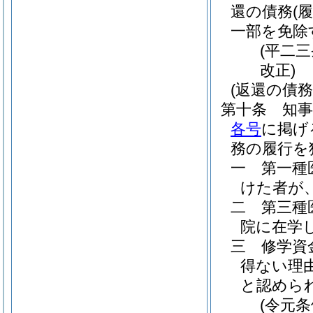
還の債務
(
一部を免除
(平二
改正)
(返還の債務
第十条
知
各号
に掲げ
務の履行を
一
第一種
けた者が
二
第三種
院に在学
三
修学資
得ない理
と認めら
(令元