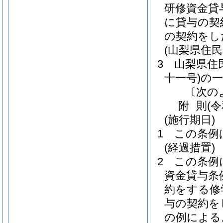
研修資金貸
に貸与の契
の契約をし
(山梨県住
3
山梨県住
十一号)
の
〔次の
附
則
(
(施行期日)
1
この条例
(経過措置)
2
この条例
資金貸与条
約をする修
与の契約を
の例による