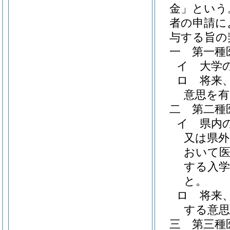
金」という
者の申請に
与する旨の
一
第一種
イ
大学
ロ
将来
意思を
二
第二種
イ
県内
又は県外
おいて
する入
と。
ロ
将来
する意
三
第三種