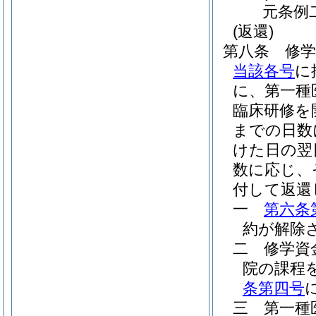
元条例
(返還)
第八条
修
当該各号
に
に、第一種
臨床研修を
までの日数
けた日の翌
数に応じ、
付して返還
一
第六条
約が解除
二
修学資
院の課程
条第四号
三
第一種