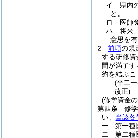
イ
県内
と。
ロ
医師
ハ
将来
意思を
2
前項
の規
する研修資
間が満了す
約を結ぶこ
(平二
改正)
(修学資金の
第四条
修
い、
当該各
一
第一種
二
第二種