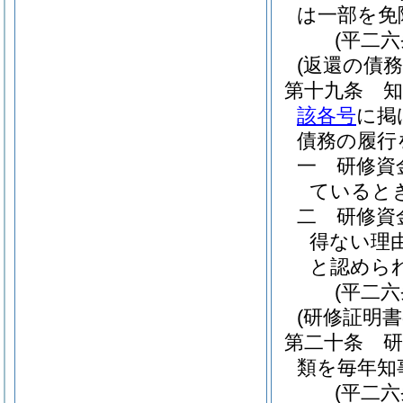
は一部を免
(平二
(返還の債務
第十九条
該各号
に掲
債務の履行
一
研修資
ていると
二
研修資
得ない理
と認めら
(平二
(研修証明書
第二十条
類を毎年知
(平二