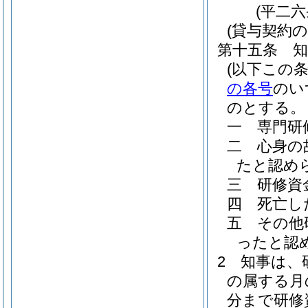
(平二
(貸与契約
第十五条
(以下この
の各号
のい
のとする。
一
専門研
二
心身の
たと認め
三
研修資
四
死亡し
五
その他
ったと認
2
知事は、
の属する月
分まで研修