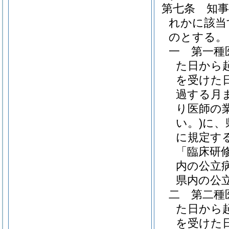
第七条
知
れかに該当
のとする。
一
第一種
た日から
を受けた
過する月
り医師の
い。)
に、
に規定す
「臨床研
内の公立
県内の公
二
第二種
た日から
を受けた