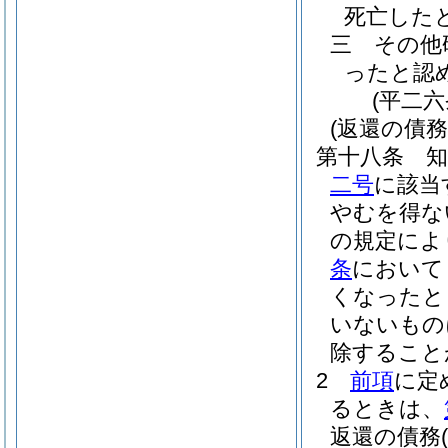
死亡した
三
その他
ったと認
(平二
(返還の債務
第十八条
二号
に該当
やむを得な
の規定によ
条
において
くなったと
いないもの
除すること
2
前項
に定
るときは、
返還の債務