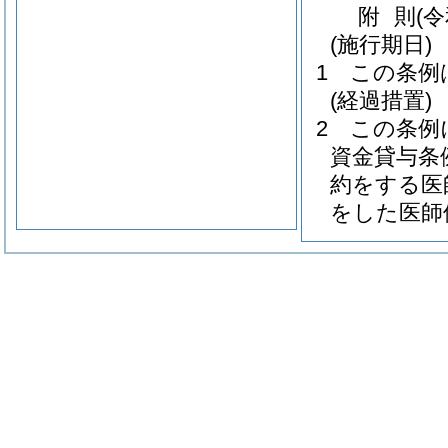
附
則
(
(施行期日)
1
この条例
(経過措置)
2
この条例
資金貸与条
約をする医
をした医師