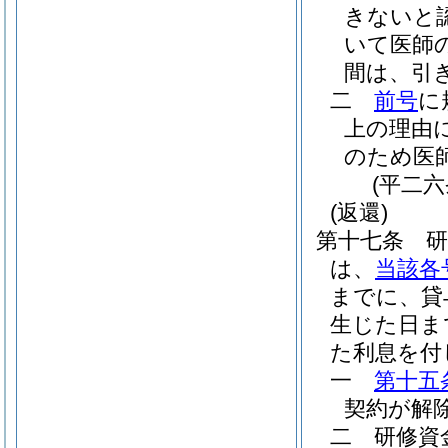
きないと
いて医師
間は、引
二
前号
に
上の理由
のため医
(平二
(返還)
第十七条
は、
当該各
までに、貸
生じた日ま
た利息を付
一
第十五
契約が解
二
研修資