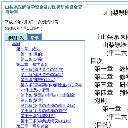
山梨県医師修学資金及び医師研修資金貸
与条例
○山梨県
平成19年7月9日 条例第32号
(令和6年4月1日施行)
〔山梨県医
条項目次
沿革
山梨県医
本則
第一章
総則
(平二
第一条
(目的)
第二条
(定義)
目次
第二章
修学資金
第一章
総
第三条
(修学資金の貸与)
第四条
(修学資金の額等)
第二章
修
第五条
(連帯保証人)
第三章
研
第六条
(貸与契約の解除並びに貸与
の休止及び保留)
第四章
雑
第七条
(返還の債務の当然免除)
附則
第八条
(返還)
第九条
(返還の債務の裁量免除)
第一章
第十条
(返還の債務の猶予)
(平二
第十一条
(延滞利息)
第十二条
(学業成績表の提出)
(目的)
第三章
研修資金