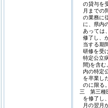
の貸与を
月までの
の業務に
に、県内
あっては
修了し、
当する期
研修を受
特定公立
間)
を含む
内の特定
を卒業し
のに限る。
三
第三種
を修了し
月の翌月