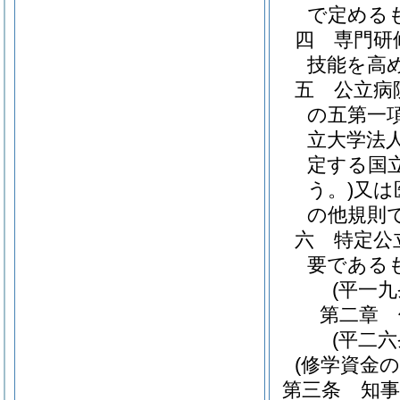
で定める
四
専門研
技能を高
五
公立病
の五第一
立大学法
定する国
う。)
又は
の他規則
六
特定公
要である
(平一
第二章
(平二
(修学資金の
第三条
知