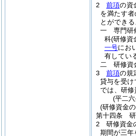
2
前項
の資
を満たす者
とができる
一
専門研
科
(研修
一号
にお
有してい
二
研修資
3
前項
の規
貸与を受け
では、研修
(平二
(研修資金の
第十四条
2
研修資金
期間が三年