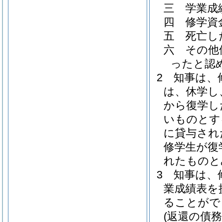
三
学業成
四
修学資
五
死亡し
六
その他
ったと認
2
知事は、
は、休学し
から復学し
いものとす
に貸与され
修学生が復
れたものと
3
知事は、
業成績表を
ることがで
(返還の債務