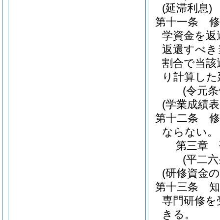
(延滞利息)
第十一条
学資金を返
返還すべき
割合で当該
り計算した
(令元
(学業成績表
第十二条
ならない。
第三章
(平二
(研修資金の
第十三条
専門研修を
きる。