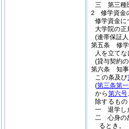
三
第三種
2
修学資金
修学資金に
大学院の正
(連帯保証人
第五条
修
人を立てな
(貸与契約
第六条
知
この条及び
(
第三条第一
から
第六号
除するもの
一
退学し
二
心身の
るとき。