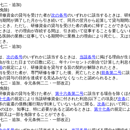
七二・追加)
免除)
研修資金の貸与を受けた者が
次の各号
のいずれかに該当するときは、研
与期間が満了した月から引き続いて、同月の翌月から起算して貸与期間
たとき。
ただし、研修資金の貸与を受けた者の責めに帰すことができな
ときは、その理由が存続する間は、引き続いて従事することを要しない
る医師の業務に従事している期間中に業務上の理由により死亡し、又は
とき。
七二・追加)
は、
次の各号
のいずれかに該当するときは、
当該各号
に掲げる理由が生
由が生じた日までの日数に応じ、年十パーセントの割合で計算した利息
項
の規定により、研修資金を貸与する旨の契約が解除されたとき。
与を受けた者が、専門研修を修了した後、死亡したとき
(
前条第二号
に該
金の貸与の目的を達成する見込みがなくなったと認められるとき。
例七二・追加、令元条例二二・一部改正)
免除)
研修資金の貸与を受けた者が、
第十六条第二号
に該当する場合を除くほ
十七条
の規定により当該研修資金に付された利息
(以下この項及び
次条
に
等の返還の債務
(履行期が到来していないものに限る。
次条
において同じ
ののほか、知事は、特に必要があると認めるときは、
第十七条
の規定に
部又は一部を免除することができる。
例七二・追加、令元条例二二・一部改正)
)