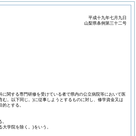
平成十九年七月九日
山梨県条例第三十二号
科に関する専門研修を受けている者で県内の公立病院等において医
含む。以下同じ。)
に従事しようとするものに対し、修学資金又は
目的とする。
る。
る大学院を除く。)
をいう。