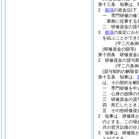
第十三条
知事は、
2
前項
の資金
(以下
一
専門研修の修
業務に従事する
二
研修資金の貸
3
前項
の規定にか
を結ぶことができ
(平二六条
(研修資金の額等)
第十四条
研修資金
2
研修資金の貸与
(平二六条例
(貸与契約の解除
第十五条
知事は、
は、その契約を解
一
専門研修を中
二
心身の故障の
三
研修資金の貸
四
死亡したとき
五
その他研修資
2
知事は、研修医
のとする。
この場
月の翌月以後の分
3
知事は、研修医
とができる。