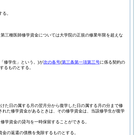
する。
、第三種医師修学資金については大学院の正規の修業年限を超えな
「修学生」という。)
が
次の各号
(
第三条第一項第三号
に係る契約の
するものとする。
受けた日の属する月の翌月分から復学した日の属する月の分まで修
された修学資金があるときは、その修学資金は、当該修学生が復学
、修学資金の貸与を一時保留することができる。
資金の返還の債務を免除するものとする。