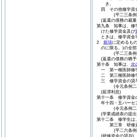
き。
四
その他修学資
(平二三条
(返還の債務の裁量
第九条
知事は、修
けた修学資金及び
ときは、修学資金
2
前項
に定めるも
のに限る。)
の全部
(平二三条
(返還の債務の猶予
第十条
知事は、
次
一
第一種医師修
二
第三種医師修
三
修学資金の貸
(令元条例二
(延滞利息)
第十一条
修学資金
年十四・五パーセ
(令元条例二
(学業成績表の提出
第十二条
修学生は
第三章
研修
(平二六条
(研修資金の貸与)