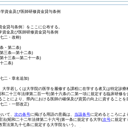
修学資金及び医師研修資金貸与条例
資金貸与条例〕をここに公布する。
学資金及び医師研修資金貸与条例
七二・改称)
一条・第二条)
(第三条―第十二条)
(第十三条―第二十一条)
二十二条)
例七二・章名追加)
、大学若しくは大学院の医学を履修する課程に在学する者又は特定診療
昭和二十三年法律第二百一号)
第十六条の二第一項に規定する臨床研修を
ることにより、県内における医師の確保及び資質の向上に資することを
例七二・一部改正)
おいて、
次の各号
に掲げる用語の意義は、
当該各号
に定めるところによ
育法
(昭和二十二年法律第二十六号)
第一条に規定する大学
(
次号
に規定す
教育法第九十七条に規定する大学院をいう。