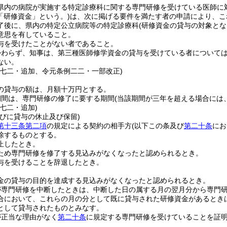
県内の病院が実施する特定診療科に関する専門研修を受けている医師に
「研修資金」という。)
は、次に掲げる要件を満たす者の申請により、こ
了後に、県内の特定公立病院等の特定診療科
(研修資金の貸与の対象と
意思を有していること。
与を受けたことがない者であること。
かわらず、知事は、第三種医師修学資金の貸与を受けている者について
ない。
例七二・追加、令元条例二二・一部改正)
の貸与の額は、月額十万円とする。
期間は、専門研修の修了に要する期間
(当該期間が三年を超える場合には
七二・追加)
並びに貸与の休止及び保留)
第十三条第二項
の規定による契約の相手方
(以下この条及び
第二十条
にお
除するものとする。
止したとき。
ため専門研修を修了する見込みがなくなったと認められるとき。
与を受けることを辞退したとき。
。
金の貸与の目的を達成する見込みがなくなったと認められるとき。
が専門研修を中断したときは、中断した日の属する月の翌月分から専門
合において、これらの月の分として既に貸与された研修資金があるとき
として貸与されたものとみなす。
が正当な理由がなく
第二十条
に規定する専門研修を受けていることを証