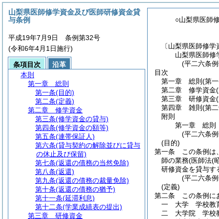
山梨県医師修学資金及び医師研修資金貸
与条例
○山梨県医師
平成19年7月9日 条例第32号
〔山梨県医師修学
(令和6年4月1日施行)
山梨県医師修
(平二六条例
条項目次
沿革
目次
本則
第一章
総則
(第
第一章
総則
第二章
修学資金
第一条
(目的)
第三章
研修資金
第二条
(定義)
第四章
雑則
(第
第二章
修学資金
附則
第三条
(修学資金の貸与)
第一章
総則
第四条
(修学資金の額等)
(平二六条
第五条
(連帯保証人)
(目的)
第六条
(貸与契約の解除並びに貸与
第一条
この条例は
の休止及び保留)
師の業務
(医師法
(
第七条
(返還の債務の当然免除)
研修資金を貸与す
第八条
(返還)
(平二六条
第九条
(返還の債務の裁量免除)
(定義)
第十条
(返還の債務の猶予)
第二条
この条例に
第十一条
(延滞利息)
一
大学 学校教
第十二条
(学業成績表の提出)
二
大学院 学校
第三章
研修資金