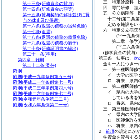
三
特定診療科 
第十三条
(研修資金の貸与)
四
専門研修 臨
第十四条
(研修資金の額等)
五
公立病院等 
第十五条
(貸与契約の解除並びに貸
十二号)
第二条第
与の休止及び保留)
定める施設をい
第十六条
(返還の債務の当然免除)
六
特定公立病院
第十七条
(返還)
(平一九条
第十八条
(返還の債務の裁量免除)
第二章
修学
第十九条
(返還の債務の猶予)
(平二六条
第二十条
(研修証明書の提出)
(修学資金の貸与)
第二十一条
(準用)
第三条
知事は、
次
第四章
雑則
金を一人につき一
第二十二条
(委任)
一
第一種医師修
附則
イ
大学の医学
附則
(平成一九年条例第五三号)
ロ
将来、県内
附則
(平成二一年条例第七一号)
二
第二種医師修
附則
(平成二三年条例第四六号)
イ
県内の大学
附則
(平成二六年条例第七二号)
している者を
附則
(令和元年条例第二二号)
ロ
将来、県内
附則
(令和六年条例第二一号)
三
第三種医師修
イ
県内の大学
ロ
医師免許を
ハ
将来、県内
2
前項
の規定にか
学資金を貸与する