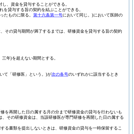
対し、資金を貸与することができる。
れを貸与する旨の契約を結ぶことができる。
なったものに限る。
第十六条第一号
において同じ。)
において医師の
は、その貸与期間が満了するまでは、研修資金を貸与する旨の契約
、三年)
を超えない期間とする。
いて「研修医」という。)
が
次の各号
のいずれかに該当するとき
研修を再開した日の属する月の分まで研修資金の貸与を行わないも
は、その研修資金は、当該研修医が専門研修を再開した日の属する
明する書類を提出しないときは、研修資金の貸与を一時保留するこ