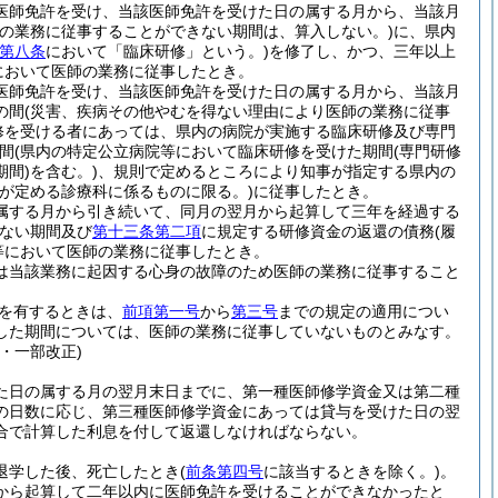
医師免許を受け、当該医師免許を受けた日の属する月から、当該月
の業務に従事することができない期間は、算入しない。)
に、県内
第八条
において「臨床研修」という。)
を修了し、かつ、三年以上
において医師の業務に従事したとき。
医師免許を受け、当該医師免許を受けた日の属する月から、当該月
の間
(災害、疾病その他やむを得ない理由により医師の業務に従事
修を受ける者にあっては、県内の病院が実施する臨床研修及び専門
間
(県内の特定公立病院等において臨床研修を受けた期間
(専門研修
間)
を含む。)
、規則で定めるところにより知事が指定する県内の
が定める診療科に係るものに限る。)
に従事したとき。
属する月から引き続いて、同月の翌月から起算して三年を経過する
きない期間及び
第十三条第二項
に規定する研修資金の返還の債務
(履
等において医師の業務に従事したとき。
は当該業務に起因する心身の故障のため医師の業務に従事すること
を有するときは、
前項第一号
から
第三号
までの規定の適用につい
した期間については、医師の業務に従事していないものとみなす。
・一部改正)
た日の属する月の翌月末日までに、第一種医師修学資金又は第二種
の日数に応じ、第三種医師修学資金にあっては貸与を受けた日の翌
合で計算した利息を付して返還しなければならない。
退学した後、死亡したとき
(
前条第四号
に該当するときを除く。)
。
から起算して二年以内に医師免許を受けることができなかったと