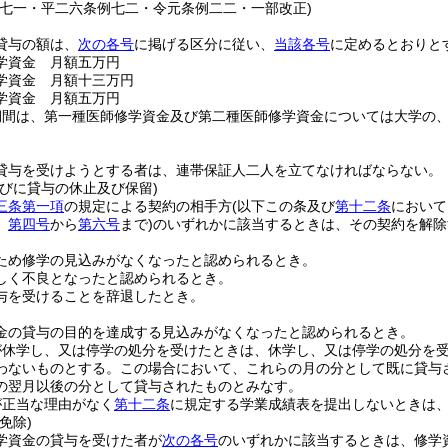
例七一・平二六条例七二・令元条例二二・一部改正)
貸与の額は、
次の各号
に掲げる区分に従い、
当該各号
に定めるとおりと
学資金 月額五万円
学資金 月額十三万円
学資金 月額五万円
期間は、第一種医師修学資金及び第二種医師修学資金については大学の
貸与を受けようとする者は、連帯保証人二人を立てなければならない。
並びに貸与の休止及び保留)
三条第一項
の規定による契約の相手方
(以下この条及び
第十二条
において
、
第四号
から
第六号
まで)
のいずれかに該当するときは、その契約を解除
。
ため修学の見込みがなくなったと認められるとき。
しく不良となったと認められるとき。
与を受けることを辞退したとき。
。
金の貸与の目的を達成する見込みがなくなったと認められるとき。
が休学し、又は停学の処分を受けたときは、休学し、又は停学の処分を
わないものとする。
この場合において、これらの月の分として既に貸与
の翌月以後の分として貸与されたものとみなす。
が正当な理由がなく
第十二条
に規定する学業成績表を提出しないときは
免除)
学資金の貸与を受けた者が
次の各号
のいずれかに該当するときは、修学