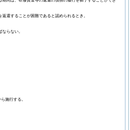
る期間は、研修資金等の返還の債務の履行を猶予することができ
を返還することが困難であると認められるとき。
ばならない。
から施行する。