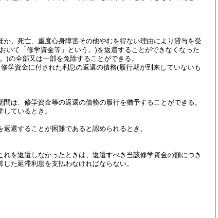
ほか、死亡、重度心身障害その他やむを得ない理由により貸与を受
おいて「修学資金等」という。)
を返還することができなくなった
。)
の全部又は一部を免除することができる。
り修学資金に付された利息の返還の債務
(履行期が到来していないも
期間は、修学資金等の返還の債務の履行を猶予することができる。
学しているとき。
を返還することが困難であると認められるとき。
これを返還しなかったときは、返還すべき当該修学資金の額につき
算した延滞利息を支払わなければならない。