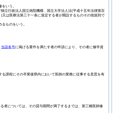
修をいう。
で独立行政法人国立病院機構、国立大学法人法
(平成十五年法律第百
)
又は医療法第三十一条に規定する者が開設するものその他規則で
めるものをいう。
、
当該各号
に掲げる要件を満たす者の申請により、その者に修学資
する課程にその卒業後県内において医師の業務に従事する意思を有
。
いる者については、その貸与期間が満了するまでは、第三種医師修