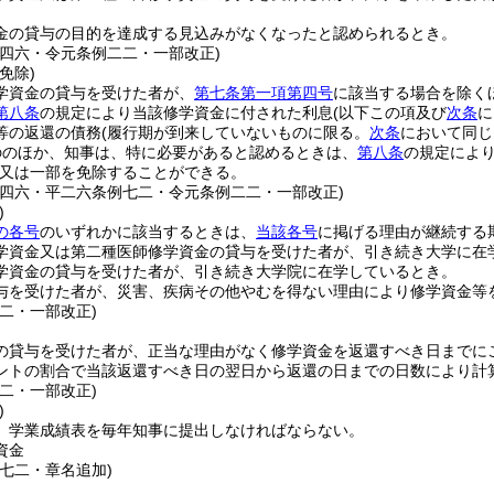
金の貸与の目的を達成する見込みがなくなったと認められるとき。
例四六・令元条例二二・一部改正)
免除)
学資金の貸与を受けた者が、
第七条第一項第四号
に該当する場合を除く
第八条
の規定により当該修学資金に付された利息
(以下この項及び
次条
に
等の返還の債務
(履行期が到来していないものに限る。
次条
において同じ
ののほか、知事は、特に必要があると認めるときは、
第八条
の規定によ
又は一部を免除することができる。
例四六・平二六条例七二・令元条例二二・一部改正)
)
の各号
のいずれかに該当するときは、
当該各号
に掲げる理由が継続する
学資金又は第二種医師修学資金の貸与を受けた者が、引き続き大学に在
学資金の貸与を受けた者が、引き続き大学院に在学しているとき。
与を受けた者が、災害、疾病その他やむを得ない理由により修学資金等
二・一部改正)
の貸与を受けた者が、正当な理由がなく修学資金を返還すべき日までに
ントの割合で当該返還すべき日の翌日から返還の日までの日数により計
二・一部改正)
)
、学業成績表を毎年知事に提出しなければならない。
資金
例七二・章名追加)