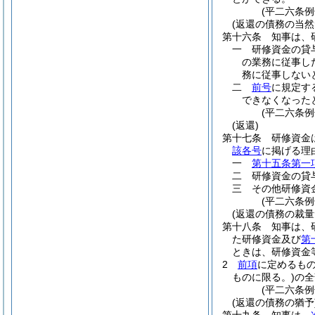
(平二六条例
(返還の債務の当然
第十六条
知事は、
一
研修資金の貸
の業務に従事し
務に従事しない
二
前号
に規定す
できなくなった
(平二六条例
(返還)
第十七条
研修資金
該各号
に掲げる理
一
第十五条第一
二
研修資金の貸
三
その他研修資
(平二六条
(返還の債務の裁量
第十八条
知事は、
た研修資金及び
第
ときは、研修資金
2
前項
に定めるも
ものに限る。)
の全
(平二六条
(返還の債務の猶予