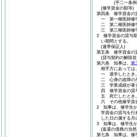
(平二一条
(修学資金の額等)
第四条
修学資金の
一
第一種医師修
二
第二種医師修
三
第三種医師修
2
修学資金の貸与
い期間とする。
(連帯保証人)
第五条
修学資金の
(貸与契約の解除
第六条
知事は、
第
相手方にあっては
一
退学したとき
二
心身の故障の
三
学業成績が著
四
修学資金の貸
五
死亡したとき
六
その他修学資
2
知事は、修学生
学資金の貸与を行
した日の属する月
3
知事は、修学生
(返還の債務の当然
第七条
知事は、修