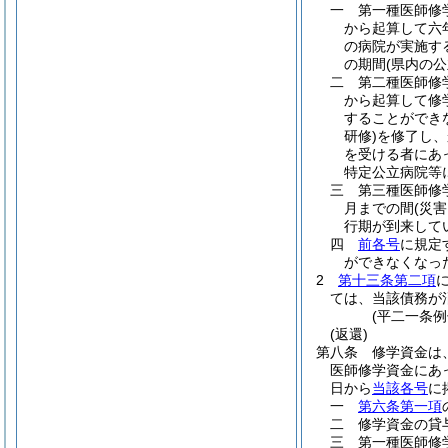
一
第一種医師修
から起算して六
の病院が実施す
の期間
(県内の
二
第二種医師修
から起算して修
することができ
研修)
を修了し、
を受ける者にあ
特定公立病院等
三
第三種医師修
月までの間
(災
行期が到来して
四
前各号
に規定
ができなくなっ
2
第十三条第二項
ては、当該債務が
(平二一条
(返還)
第八条
修学資金は
医師修学資金にあ
日から
当該各号
に
一
第六条第一項
二
修学資金の貸
三
第一種医師修