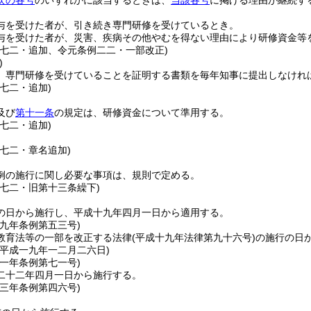
次の各号
のいずれかに該当するときは、
当該各号
に掲げる理由が継続す
与を受けた者が、引き続き専門研修を受けているとき。
与を受けた者が、災害、疾病その他やむを得ない理由により研修資金等
例七二・追加、令元条例二二・一部改正)
)
、専門研修を受けていることを証明する書類を毎年知事に提出しなけれ
七二・追加)
及び
第十一条
の規定は、研修資金について準用する。
七二・追加)
例七二・章名追加)
例の施行に関し必要な事項は、規則で定める。
例七二・旧第十三条繰下)
の日から施行し、平成十九年四月一日から適用する。
一九年
条例第五三号)
教育法等の一部を改正する法律
(平成十九年法律第九十六号)
の施行の日
＝平成一九年一二月二六日)
二一年
条例第七一号)
二十二年四月一日から施行する。
二三年
条例第四六号)