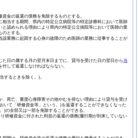
修資金の返還の債務を免除するものとする。
に相当する期間、県内の特定公立病院等の特定診療科において医師
いと認められる理由により県内の特定公立病院等において医師の業
ものとする。
当該業務に起因する心身の故障のため医師の業務に従事することが
じた日の属する月の翌月末日までに、貸与を受けた日の翌日から
当
を付して返還しなければならない。
当するときを除く。)
。
か、死亡、重度心身障害その他やむを得ない理由により貸与を受け
おいて「研修資金等」という。)
を返還することができなくなった
。)
の全部又は一部を免除することができる。
より研修資金に付された利息の返還の債務
(履行期が到来していない