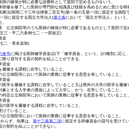
医師の確保が特に必要な診療科として規則で定めるものをいう。
床研修を修了した医師が専門的な知識及び技能を高めるために受ける研
医療法
(昭和二十三年法律第二百五号)
第一条の五第一項に規定する病院
一項に規定する国立大学法人
(
第七条
において「国立大学法人」という。
う。
等 公立病院等のうち医師の確保が特に必要であるものとして規則で定
例五三・平二六条例七二・一部改正)
資金
例七二・章名追加)
の各号
に掲げる医師修学資金
(以下「修学資金」という。)
の種別に応じ
に限り貸与する旨の契約を結ぶことができる。
学資金
を履修する課程に在学していること。
の公立病院等において医師の業務に従事する意思を有していること。
学資金
の医学を履修する課程に在学していること又は県外の大学の医学を履修
対象とする入学者の選抜によって入学し、かつ、在学していること。
の特定公立病院等において医師の業務に従事する意思を有していること
学資金
院の医学を履修する課程に在学していること。
受けていること。
の公立病院等において医師の業務に従事する意思を有していること。
かわらず、知事は、
第十三条第二項
に規定する研修資金の貸与を受けて
旨の契約を結ぶことができない。