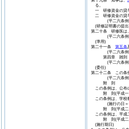
第十九条
知事は、
る。
一
研修資金の貸
二
研修資金の貸
(平二六条
(研修証明書の提出
第二十条
研修医は
(平二六条例
(準用)
第二十一条
第五条
(平二六条例
第四章
雑則
(平二六条
(委任)
第二十二条
この条
(平二六条
附
則
この条例は、公布
附
則
(平成
この条例は、学校
(施行の日
附
則
(平成
この条例は、平成
附
則
(平成
(施行期日)