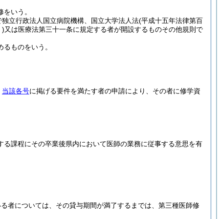
修をいう。
で独立行政法人国立病院機構、国立大学法人法
(平成十五年法律第百
)
又は医療法第三十一条に規定する者が開設するものその他規則で
めるものをいう。
、
当該各号
に掲げる要件を満たす者の申請により、その者に修学資
する課程にその卒業後県内において医師の業務に従事する意思を有
。
いる者については、その貸与期間が満了するまでは、第三種医師修