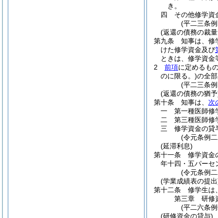
き。
四
その他修学資
(平二三条
(返還の債務の裁量
第九条
知事は、修
けた修学資金及び
ときは、修学資金
2
前項
に定めるも
のに限る。)
の全部
(平二三条
(返還の債務の猶予
第十条
知事は、
次
一
第一種医師修
二
第三種医師修
三
修学資金の貸
(令元条例二
(延滞利息)
第十一条
修学資金
年十四・五パーセ
(令元条例二
(学業成績表の提出
第十二条
修学生は
第三章
研修
(平二六条
(研修資金の貸与)