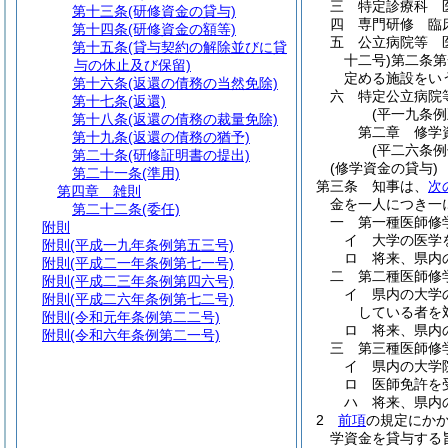
三
特定診療科 
第十三条
(研修資金の貸与)
四
専門研修 臨
第十四条
(研修資金の額等)
五
公立病院等 
第十五条
(貸与契約の解除並びに貸
十二号)
第二条第
与の休止及び保留)
定める施設をい
第十六条
(返還の債務の当然免除)
六
特定公立病院
第十七条
(返還)
(平一九条
第十八条
(返還の債務の裁量免除)
第二章
修学
第十九条
(返還の債務の猶予)
(平二六条
第二十条
(研修証明書の提出)
(修学資金の貸与)
第二十一条
(準用)
第三条
知事は、
次
第四章
雑則
金を一人につき一
第二十二条
(委任)
一
第一種医師修
附則
イ
大学の医学
附則
(平成一九年条例第五三号)
ロ
将来、県内
附則
(平成二一年条例第七一号)
二
第二種医師修
附則
(平成二三年条例第四六号)
イ
県内の大学
附則
(平成二六年条例第七二号)
している者を
附則
(令和元年条例第二二号)
ロ
将来、県内
附則
(令和六年条例第二一号)
三
第三種医師修
イ
県内の大学
ロ
医師免許を
ハ
将来、県内
2
前項
の規定にか
学資金を貸与する