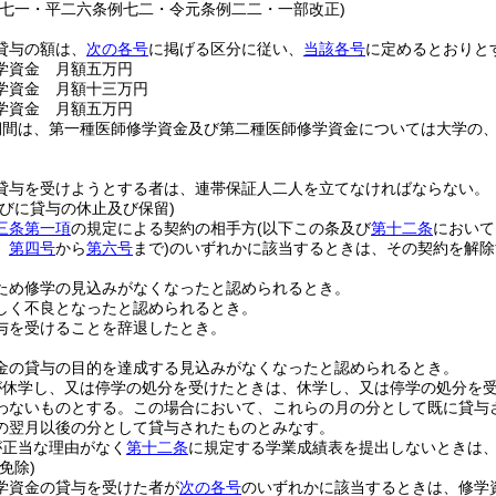
例七一・平二六条例七二・令元条例二二・一部改正)
貸与の額は、
次の各号
に掲げる区分に従い、
当該各号
に定めるとおりと
学資金 月額五万円
学資金 月額十三万円
学資金 月額五万円
期間は、第一種医師修学資金及び第二種医師修学資金については大学の
貸与を受けようとする者は、連帯保証人二人を立てなければならない。
並びに貸与の休止及び保留)
三条第一項
の規定による契約の相手方
(以下この条及び
第十二条
において
、
第四号
から
第六号
まで)
のいずれかに該当するときは、その契約を解除
。
ため修学の見込みがなくなったと認められるとき。
しく不良となったと認められるとき。
与を受けることを辞退したとき。
。
金の貸与の目的を達成する見込みがなくなったと認められるとき。
が休学し、又は停学の処分を受けたときは、休学し、又は停学の処分を
わないものとする。
この場合において、これらの月の分として既に貸与
の翌月以後の分として貸与されたものとみなす。
が正当な理由がなく
第十二条
に規定する学業成績表を提出しないときは
免除)
学資金の貸与を受けた者が
次の各号
のいずれかに該当するときは、修学