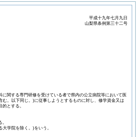
平成十九年七月九日
山梨県条例第三十二号
科に関する専門研修を受けている者で県内の公立病院等において医
含む。以下同じ。)
に従事しようとするものに対し、修学資金又は
目的とする。
る。
る大学院を除く。)
をいう。