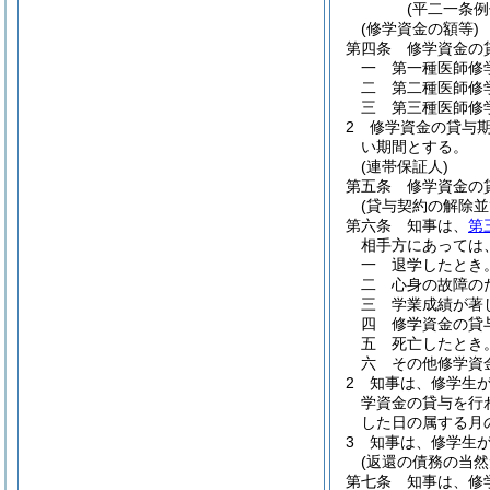
(平二一条
(修学資金の額等)
第四条
修学資金の
一
第一種医師修
二
第二種医師修
三
第三種医師修
2
修学資金の貸与
い期間とする。
(連帯保証人)
第五条
修学資金の
(貸与契約の解除
第六条
知事は、
第
相手方にあっては
一
退学したとき
二
心身の故障の
三
学業成績が著
四
修学資金の貸
五
死亡したとき
六
その他修学資
2
知事は、修学生
学資金の貸与を行
した日の属する月
3
知事は、修学生
(返還の債務の当然
第七条
知事は、修