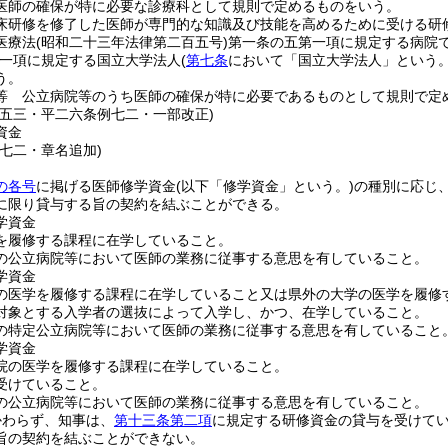
医師の確保が特に必要な診療科として規則で定めるものをいう。
床研修を修了した医師が専門的な知識及び技能を高めるために受ける研
医療法
(昭和二十三年法律第二百五号)
第一条の五第一項に規定する病院
一項に規定する国立大学法人
(
第七条
において「国立大学法人」という。
う。
等 公立病院等のうち医師の確保が特に必要であるものとして規則で定
例五三・平二六条例七二・一部改正)
資金
例七二・章名追加)
の各号
に掲げる医師修学資金
(以下「修学資金」という。)
の種別に応じ
に限り貸与する旨の契約を結ぶことができる。
学資金
を履修する課程に在学していること。
の公立病院等において医師の業務に従事する意思を有していること。
学資金
の医学を履修する課程に在学していること又は県外の大学の医学を履修
対象とする入学者の選抜によって入学し、かつ、在学していること。
の特定公立病院等において医師の業務に従事する意思を有していること
学資金
院の医学を履修する課程に在学していること。
受けていること。
の公立病院等において医師の業務に従事する意思を有していること。
かわらず、知事は、
第十三条第二項
に規定する研修資金の貸与を受けて
旨の契約を結ぶことができない。