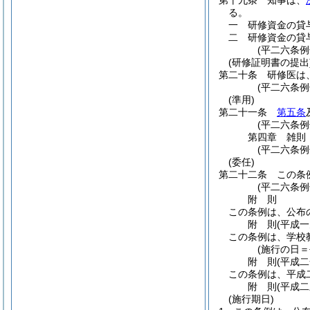
第十九条
知事は、
る。
一
研修資金の貸
二
研修資金の貸
(平二六条
(研修証明書の提出
第二十条
研修医は
(平二六条例
(準用)
第二十一条
第五条
(平二六条例
第四章
雑則
(平二六条
(委任)
第二十二条
この条
(平二六条
附
則
この条例は、公布
附
則
(平成
この条例は、学校
(施行の日
附
則
(平成
この条例は、平成
附
則
(平成
(施行期日)