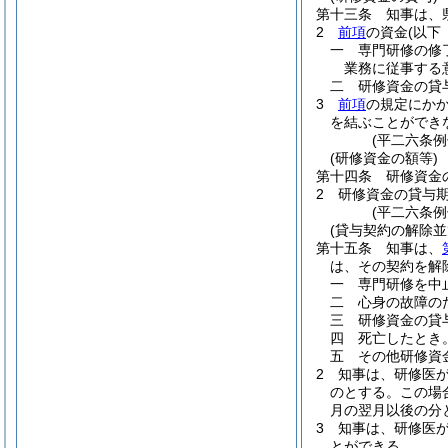
第十三条
知事は、
2
前項
の資金
(以下
一
専門研修の修
業務に従事する
二
研修資金の貸
3
前項
の規定にか
を結ぶことができ
(平二六条
(研修資金の額等)
第十四条
研修資金
2
研修資金の貸与
(平二六条例
(貸与契約の解除
第十五条
知事は、
は、その契約を解
一
専門研修を中
二
心身の故障の
三
研修資金の貸
四
死亡したとき
五
その他研修資
2
知事は、研修医
のとする。
この場
月の翌月以後の分
3
知事は、研修医
とができる。