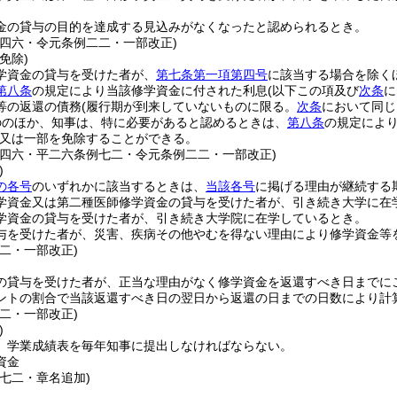
金の貸与の目的を達成する見込みがなくなったと認められるとき。
例四六・令元条例二二・一部改正)
免除)
学資金の貸与を受けた者が、
第七条第一項第四号
に該当する場合を除く
第八条
の規定により当該修学資金に付された利息
(以下この項及び
次条
に
等の返還の債務
(履行期が到来していないものに限る。
次条
において同じ
ののほか、知事は、特に必要があると認めるときは、
第八条
の規定によ
又は一部を免除することができる。
例四六・平二六条例七二・令元条例二二・一部改正)
)
の各号
のいずれかに該当するときは、
当該各号
に掲げる理由が継続する
学資金又は第二種医師修学資金の貸与を受けた者が、引き続き大学に在
学資金の貸与を受けた者が、引き続き大学院に在学しているとき。
与を受けた者が、災害、疾病その他やむを得ない理由により修学資金等
二・一部改正)
の貸与を受けた者が、正当な理由がなく修学資金を返還すべき日までに
ントの割合で当該返還すべき日の翌日から返還の日までの日数により計
二・一部改正)
)
、学業成績表を毎年知事に提出しなければならない。
資金
例七二・章名追加)