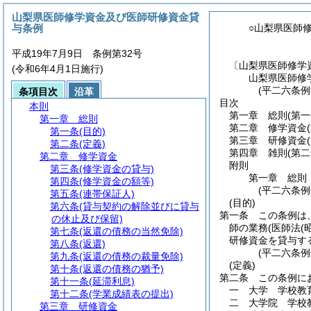
山梨県医師修学資金及び医師研修資金貸
与条例
○山梨県医師
平成19年7月9日 条例第32号
〔山梨県医師修学
(令和6年4月1日施行)
山梨県医師修
(平二六条例
条項目次
沿革
目次
本則
第一章
総則
(第
第一章
総則
第二章
修学資金
第一条
(目的)
第三章
研修資金
第二条
(定義)
第四章
雑則
(第
第二章
修学資金
附則
第三条
(修学資金の貸与)
第一章
総則
第四条
(修学資金の額等)
(平二六条
第五条
(連帯保証人)
(目的)
第六条
(貸与契約の解除並びに貸与
第一条
この条例は
の休止及び保留)
師の業務
(医師法
(
第七条
(返還の債務の当然免除)
研修資金を貸与す
第八条
(返還)
(平二六条
第九条
(返還の債務の裁量免除)
(定義)
第十条
(返還の債務の猶予)
第二条
この条例に
第十一条
(延滞利息)
一
大学 学校教
第十二条
(学業成績表の提出)
二
大学院 学校
第三章
研修資金