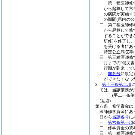
一
第一種医師修
から起算して六
の病院が実施す
の期間
(県内の
二
第二種医師修
から起算して修
することができ
研修)
を修了し、
を受ける者にあ
特定公立病院等
三
第三種医師修
月までの間
(災
行期が到来して
四
前各号
に規定
ができなくなっ
2
第十三条第二項
ては、当該債務が
(平二一条
(返還)
第八条
修学資金は
医師修学資金にあ
日から
当該各号
に
一
第六条第一項
二
修学資金の貸
三
第一種医師修