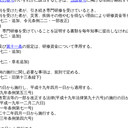
次の各号
のいずれかに該当するときは、
当該各号
に掲げる理由が継続す
与を受けた者が、引き続き専門研修を受けているとき。
与を受けた者が、災害、疾病その他やむを得ない理由により研修資金等
例七二・追加、令元条例二二・一部改正)
)
、専門研修を受けていることを証明する書類を毎年知事に提出しなけれ
七二・追加)
及び
第十一条
の規定は、研修資金について準用する。
七二・追加)
例七二・章名追加)
例の施行に関し必要な事項は、規則で定める。
例七二・旧第十三条繰下)
の日から施行し、平成十九年四月一日から適用する。
一九年
条例第五三号)
教育法等の一部を改正する法律
(平成十九年法律第九十六号)
の施行の日
＝平成一九年一二月二六日)
二一年
条例第七一号)
二十二年四月一日から施行する。
二三年
条例第四六号)