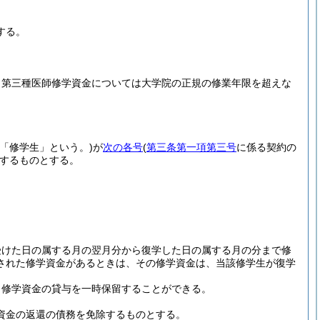
する。
、第三種医師修学資金については大学院の正規の修業年限を超えな
「修学生」という。)
が
次の各号
(
第三条第一項第三号
に係る契約の
するものとする。
受けた日の属する月の翌月分から復学した日の属する月の分まで修
された修学資金があるときは、その修学資金は、当該修学生が復学
、修学資金の貸与を一時保留することができる。
資金の返還の債務を免除するものとする。