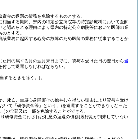
修資金の返還の債務を免除するものとする。
に相当する期間、県内の特定公立病院等の特定診療科において医師
いと認められる理由により県内の特定公立病院等において医師の業
ものとする。
当該業務に起因する心身の故障のため医師の業務に従事することが
じた日の属する月の翌月末日までに、貸与を受けた日の翌日から
当
を付して返還しなければならない。
当するときを除く。)
。
か、死亡、重度心身障害その他やむを得ない理由により貸与を受け
おいて「研修資金等」という。)
を返還することができなくなった
。)
の全部又は一部を免除することができる。
より研修資金に付された利息の返還の債務
(履行期が到来していない