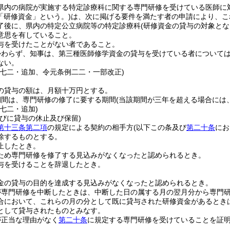
県内の病院が実施する特定診療科に関する専門研修を受けている医師に
「研修資金」という。)
は、次に掲げる要件を満たす者の申請により、こ
了後に、県内の特定公立病院等の特定診療科
(研修資金の貸与の対象と
意思を有していること。
与を受けたことがない者であること。
かわらず、知事は、第三種医師修学資金の貸与を受けている者について
ない。
例七二・追加、令元条例二二・一部改正)
の貸与の額は、月額十万円とする。
期間は、専門研修の修了に要する期間
(当該期間が三年を超える場合には
七二・追加)
並びに貸与の休止及び保留)
第十三条第二項
の規定による契約の相手方
(以下この条及び
第二十条
にお
除するものとする。
止したとき。
ため専門研修を修了する見込みがなくなったと認められるとき。
与を受けることを辞退したとき。
。
金の貸与の目的を達成する見込みがなくなったと認められるとき。
が専門研修を中断したときは、中断した日の属する月の翌月分から専門
合において、これらの月の分として既に貸与された研修資金があるとき
として貸与されたものとみなす。
が正当な理由がなく
第二十条
に規定する専門研修を受けていることを証