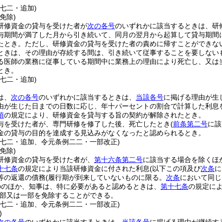
七二・追加)
免除)
研修資金の貸与を受けた者が
次の各号
のいずれかに該当するときは、研
与期間が満了した月から引き続いて、同月の翌月から起算して貸与期間
たとき。
ただし、研修資金の貸与を受けた者の責めに帰すことができな
ときは、その理由が存続する間は、引き続いて従事することを要しない
る医師の業務に従事している期間中に業務上の理由により死亡し、又は
とき。
七二・追加)
は、
次の各号
のいずれかに該当するときは、
当該各号
に掲げる理由が生
由が生じた日までの日数に応じ、年十パーセントの割合で計算した利息
項
の規定により、研修資金を貸与する旨の契約が解除されたとき。
与を受けた者が、専門研修を修了した後、死亡したとき
(
前条第二号
に該
金の貸与の目的を達成する見込みがなくなったと認められるとき。
例七二・追加、令元条例二二・一部改正)
免除)
研修資金の貸与を受けた者が、
第十六条第二号
に該当する場合を除くほ
十七条
の規定により当該研修資金に付された利息
(以下この項及び
次条
に
等の返還の債務
(履行期が到来していないものに限る。
次条
において同じ
ののほか、知事は、特に必要があると認めるときは、
第十七条
の規定に
部又は一部を免除することができる。
例七二・追加、令元条例二二・一部改正)
)