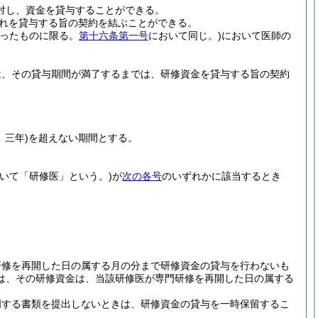
対し、資金を貸与することができる。
れを貸与する旨の契約を結ぶことができる。
なったものに限る。
第十六条第一号
において同じ。)
において医師の
は、その貸与期間が満了するまでは、研修資金を貸与する旨の契約
、三年)
を超えない期間とする。
いて「研修医」という。)
が
次の各号
のいずれかに該当するとき
研修を再開した日の属する月の分まで研修資金の貸与を行わないも
は、その研修資金は、当該研修医が専門研修を再開した日の属する
明する書類を提出しないときは、研修資金の貸与を一時保留するこ