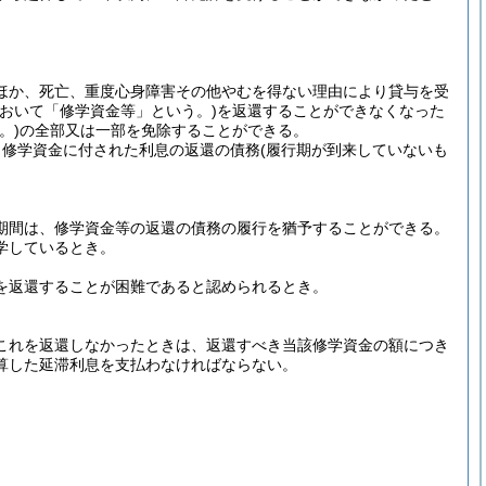
ほか、死亡、重度心身障害その他やむを得ない理由により貸与を受
おいて「修学資金等」という。)
を返還することができなくなった
。)
の全部又は一部を免除することができる。
り修学資金に付された利息の返還の債務
(履行期が到来していないも
期間は、修学資金等の返還の債務の履行を猶予することができる。
学しているとき。
を返還することが困難であると認められるとき。
これを返還しなかったときは、返還すべき当該修学資金の額につき
算した延滞利息を支払わなければならない。