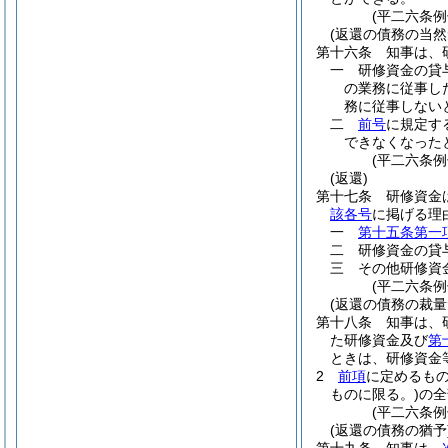
(平二六条例
(返還の債務の当然
第十六条
知事は、
一
研修資金の貸
の業務に従事し
務に従事しない
二
前号
に規定す
できなくなった
(平二六条例
(返還)
第十七条
研修資金
該各号
に掲げる理
一
第十五条第一
二
研修資金の貸
三
その他研修資
(平二六条
(返還の債務の裁量
第十八条
知事は、
た研修資金及び
第
ときは、研修資金
2
前項
に定めるも
ものに限る。)
の全
(平二六条
(返還の債務の猶予