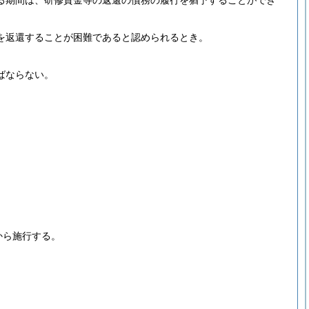
る期間は、研修資金等の返還の債務の履行を猶予することができ
を返還することが困難であると認められるとき。
ばならない。
から施行する。