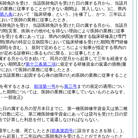
医師免許を受け、当該医師免許を受けた日の属する月から、当該月
の業務に従事することができない期間は、算入しない。)
に、県内
第八条
において「臨床研修」という。)
を修了し、かつ、三年以上
において医師の業務に従事したとき。
医師免許を受け、当該医師免許を受けた日の属する月から、当該月
の間
(災害、疾病その他やむを得ない理由により医師の業務に従事
修を受ける者にあっては、県内の病院が実施する臨床研修及び専門
間
(県内の特定公立病院等において臨床研修を受けた期間
(専門研修
間)
を含む。)
、規則で定めるところにより知事が指定する県内の
が定める診療科に係るものに限る。)
に従事したとき。
属する月から引き続いて、同月の翌月から起算して三年を経過する
きない期間及び
第十三条第二項
に規定する研修資金の返還の債務
(履
等において医師の業務に従事したとき。
は当該業務に起因する心身の故障のため医師の業務に従事すること
を有するときは、
前項第一号
から
第三号
までの規定の適用につい
した期間については、医師の業務に従事していないものとみなす。
・一部改正)
た日の属する月の翌月末日までに、第一種医師修学資金又は第二種
の日数に応じ、第三種医師修学資金にあっては貸与を受けた日の翌
合で計算した利息を付して返還しなければならない。
退学した後、死亡したとき
(
前条第四号
に該当するときを除く。)
。
から起算して二年以内に医師免許を受けることができなかったと