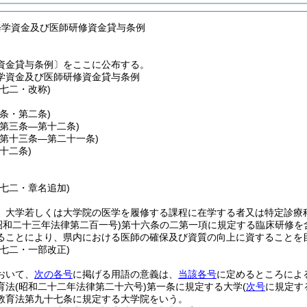
修学資金及び医師研修資金貸与条例
資金貸与条例〕をここに公布する。
学資金及び医師研修資金貸与条例
七二・改称)
一条・第二条)
(第三条―第十二条)
(第十三条―第二十一条)
二十二条)
例七二・章名追加)
、大学若しくは大学院の医学を履修する課程に在学する者又は特定診療
昭和二十三年法律第二百一号)
第十六条の二第一項に規定する臨床研修を
ることにより、県内における医師の確保及び資質の向上に資することを
例七二・一部改正)
おいて、
次の各号
に掲げる用語の意義は、
当該各号
に定めるところによ
育法
(昭和二十二年法律第二十六号)
第一条に規定する大学
(
次号
に規定す
教育法第九十七条に規定する大学院をいう。