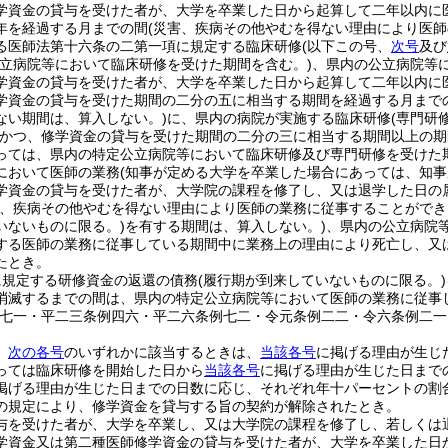
学資金の貸与を受けた者が、大学を卒業した日から起算して二年以内に
年を経過する月までの間
(災害、疾病その他やむを得ない理由により医師
る医師法第十六条の二第一項に規定する臨床研修
(以下この号、
次号
及び
公立病院等において臨床研修を受けた期間を含む。)
、県内の公立病院等
学資金の貸与を受けた者が、大学を卒業した日から起算して二年以内に
学資金の貸与を受けた期間の二分の五に相当する期間を経過する月まで
ない期間は、算入しない。)
に、県内の病院が実施する臨床研修
(専門研
かつ、修学資金の貸与を受けた期間の二分の三に相当する期間以上の期
っては、県内の特定公立病院等において臨床研修及び専門研修を受けた期
において医師の業務
(知事が定める大学を卒業した場合にあっては、知事
学資金の貸与を受けた者が、大学院の課程を修了し、又は退学した日の
害、疾病その他やむを得ない理由により医師の業務に従事することがで
いないものに限る。)
を有する期間は、算入しない。)
、県内の公立病院
する医師の業務に従事している期間中に業務上の理由により死亡し、又
たとき。
に規定する研修資金の返還の債務
(履行期が到来していないものに限る。)
消滅するまでの間は、県内の特定公立病院等において医師の業務に従事
例七一・平二三条例四六・平二六条例七二・令元条例二二・令六条例二一
、
次の各号
のいずれかに該当するときは、
当該各号
に掲げる理由が生じ
っては臨床研修を開始した日から
当該各号
に掲げる理由が生じた日まで
掲げる理由が生じた日までの日数に応じ、それぞれ年十パーセントの割
の規定により、修学資金を貸与する旨の契約が解除されたとき。
与を受けた者が、大学を卒業し、又は大学院の課程を修了し、若しくは
学資金又は第二種医師修学資金の貸与を受けた者が、大学を卒業した日