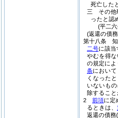
死亡した
三
その他
ったと認
(平二
(返還の債務
第十八条
二号
に該当
やむを得な
の規定によ
条
において
くなったと
いないもの
除すること
2
前項
に定
るときは、
返還の債務