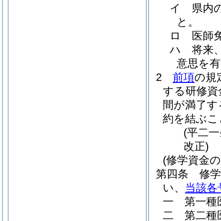
イ
県内
と。
ロ
医師
ハ
将来
意思を
2
前項
の規
する研修資
間が満了す
約を結ぶこ
(平二
改正)
(修学資金の
第四条
修
い、
当該各
一
第一種
二
第二種