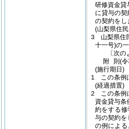
研修資金貸
に貸与の契
の契約をし
(山梨県住
3
山梨県住
十一号)
の
〔次の
附
則
(
(施行期日)
1
この条例
(経過措置)
2
この条例
資金貸与条
約をする修
与の契約を
の例による