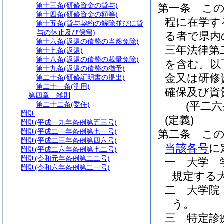
第十三条
(研修資金の貸与)
第一条
こ
第十四条
(研修資金の額等)
程に在学す
第十五条
(貸与契約の解除並びに貸
与の休止及び保留)
る者で県内
第十六条
(返還の債務の当然免除)
三年法律第
第十七条
(返還)
第十八条
(返還の債務の裁量免除)
を含む。以
第十九条
(返還の債務の猶予)
金又は研修
第二十条
(研修証明書の提出)
第二十一条
(準用)
確保及び資
第四章
雑則
(平二
第二十二条
(委任)
附則
(定義)
附則
(平成一九年条例第五三号)
附則
(平成二一年条例第七一号)
第二条
こ
附則
(平成二三年条例第四六号)
当該各号
に
附則
(平成二六年条例第七二号)
附則
(令和元年条例第二二号)
一
大学 
附則
(令和六年条例第二一号)
規定する
二
大学院
う。
三
特定診