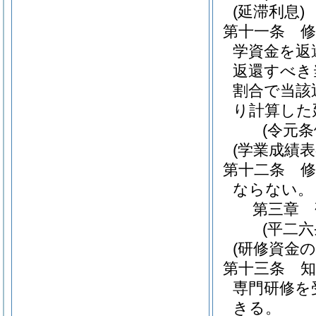
(延滞利息)
第十一条
学資金を返
返還すべき
割合で当該
り計算した
(令元
(学業成績表
第十二条
ならない。
第三章
(平二
(研修資金の
第十三条
専門研修を
きる。