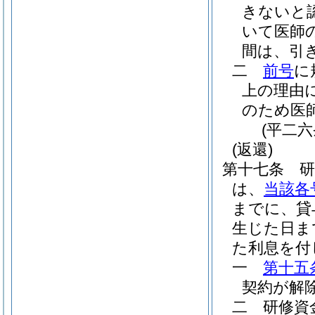
きないと
いて医師
間は、引
二
前号
に
上の理由
のため医
(平二
(返還)
第十七条
は、
当該各
までに、貸
生じた日ま
た利息を付
一
第十五
契約が解
二
研修資