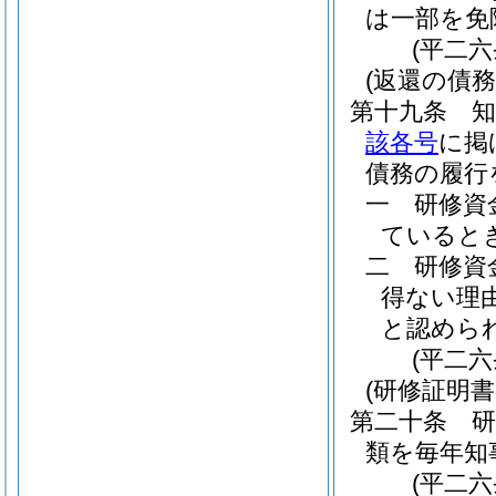
は一部を免
(平二
(返還の債務
第十九条
該各号
に掲
債務の履行
一
研修資
ていると
二
研修資
得ない理
と認めら
(平二
(研修証明書
第二十条
類を毎年知
(平二