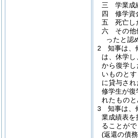
三
学業成
四
修学資
五
死亡し
六
その他
ったと認
2
知事は、
は、休学し
から復学し
いものとす
に貸与され
修学生が復
れたものと
3
知事は、
業成績表を
ることがで
(返還の債務