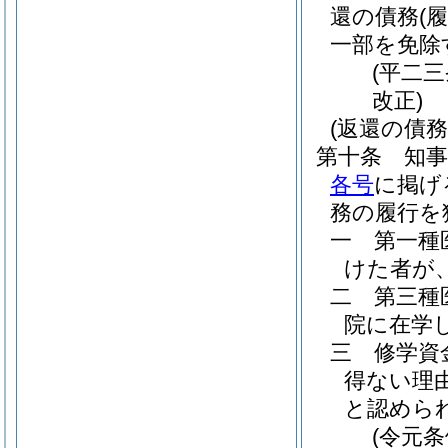
還の債務
(
一部を免除
(平二
改正)
(返還の債務
第十条
知
各号
に掲げ
務の履行を
一
第一種
けた者が
二
第三種
院に在学
三
修学資
得ない理
と認めら
(令元