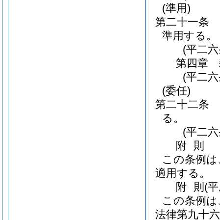
(準用)
第二十一条
準用する。
(平二
第四章
(平二
(委任)
第二十二条
る。
(平二
附
則
この条例は
適用する。
附
則
(
この条例は
法律第九十六