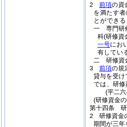
2
前項
の資
を満たす者
とができる
一
専門研
科
(研修
一号
にお
有してい
二
研修資
3
前項
の規
貸与を受け
では、研修
(平二
(研修資金の
第十四条
2
研修資金
期間が三年