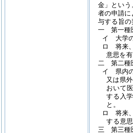
金」という
者の申請に
与する旨の
一
第一種
イ
大学
ロ
将来
意思を
二
第二種
イ
県内
又は県外
おいて
する入
と。
ロ
将来
する意
三
第三種