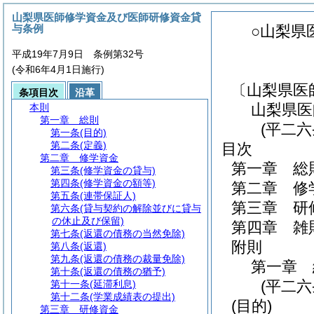
山梨県医師修学資金及び医師研修資金貸
与条例
○山梨県
平成19年7月9日 条例第32号
(令和6年4月1日施行)
〔山梨県医
条項目次
沿革
山梨県医
本則
第一章
総則
(平二
第一条
(目的)
第二条
(定義)
目次
第二章
修学資金
第一章
総
第三条
(修学資金の貸与)
第四条
(修学資金の額等)
第二章
修
第五条
(連帯保証人)
第三章
研
第六条
(貸与契約の解除並びに貸与
の休止及び保留)
第四章
雑
第七条
(返還の債務の当然免除)
附則
第八条
(返還)
第九条
(返還の債務の裁量免除)
第一章
第十条
(返還の債務の猶予)
(平二
第十一条
(延滞利息)
第十二条
(学業成績表の提出)
(目的)
第三章
研修資金