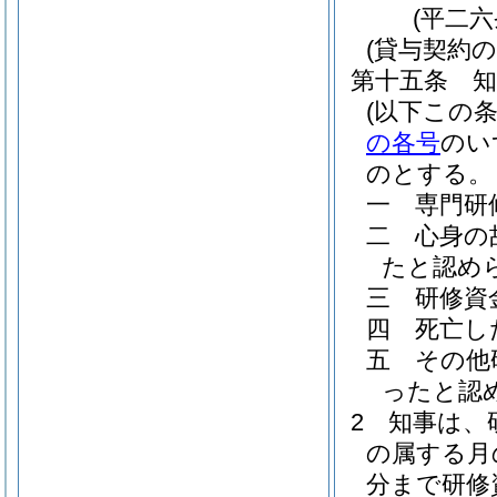
(平二
(貸与契約
第十五条
(以下この
の各号
のい
のとする。
一
専門研
二
心身の
たと認め
三
研修資
四
死亡し
五
その他
ったと認
2
知事は、
の属する月
分まで研修