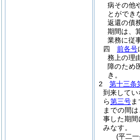
病その他
とができ
返還の債
期間は、
業務に従
四
前各号
務上の理
障のため
き。
2
第十三条
到来してい
ら
第三号
ま
までの間は
事した期間
みなす。
(平二