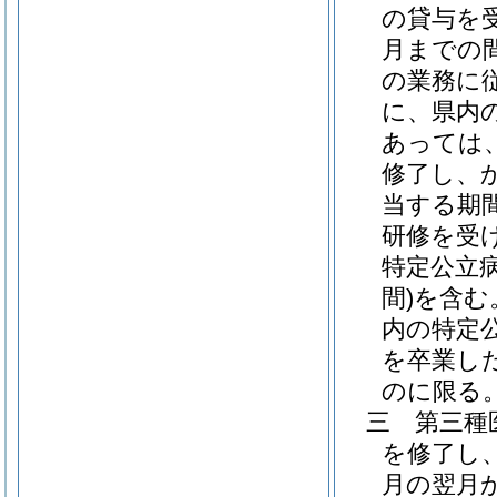
の貸与を
月までの
の業務に
に、県内
あっては
修了し、
当する期
研修を受
特定公立
間)
を含む
内の特定
を卒業し
のに限る。
三
第三種
を修了し
月の翌月