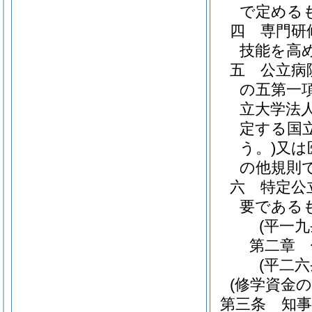
で定める
四
専門研
技能を高
五
公立病
の五第一
立大学法
定する国
う。)
又は
の他規則
六
特定公
要である
(平一
第二章
(平二
(修学資金の
第三条
知