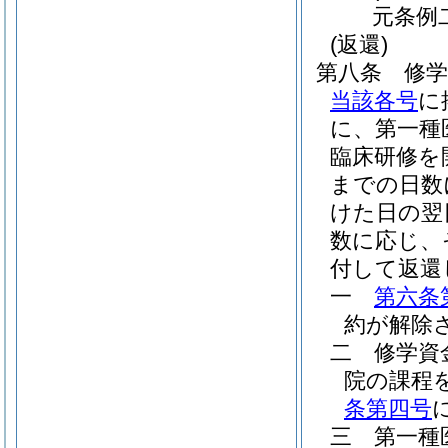
元条例
(返還)
第八条
修
当該各号
に
に、第一種
臨床研修を
までの日数
けた日の翌
数に応じ、
付して返還
一
第六条
約が解除
二
修学資
院の課程
条第四号
三
第一種