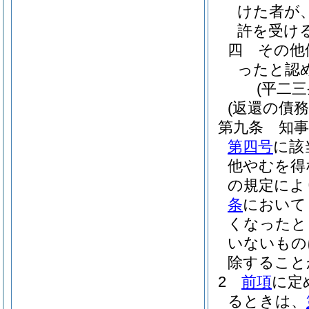
けた者が
許を受け
四
その他
ったと認
(平二
(返還の債務
第九条
知
第四号
に該
他やむを得
の規定によ
条
において
くなったと
いないもの
除すること
2
前項
に定
るときは、