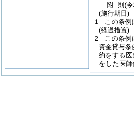
附
則
(
(施行期日)
1
この条例
(経過措置)
2
この条例
資金貸与条
約をする医
をした医師