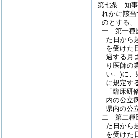
第七条
知
れかに該当
のとする。
一
第一種
た日から
を受けた
過する月
り医師の
い。)
に、
に規定す
「臨床研
内の公立
県内の公
二
第二種
た日から
を受けた