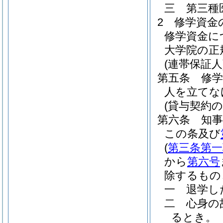
三
第三種
2
修学資金
修学資金に
大学院の正
(連帯保証人
第五条
修
人を立てな
(貸与契約
第六条
知
この条及び
(
第三条第一
から
第六号
除するもの
一
退学し
二
心身の
るとき。