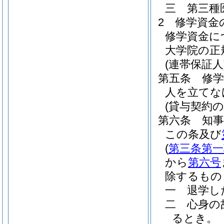
三
第三種
2
修学資金
修学資金に
大学院の正
(連帯保証人
第五条
修
人を立てな
(貸与契約
第六条
知
この条及び
(
第三条第一
から
第六号
除するもの
一
退学し
二
心身の
るとき。