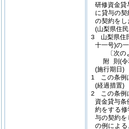
研修資金貸
に貸与の契
の契約をし
(山梨県住
3
山梨県住
十一号)
の
〔次の
附
則
(
(施行期日)
1
この条例
(経過措置)
2
この条例
資金貸与条
約をする修
与の契約を
の例による