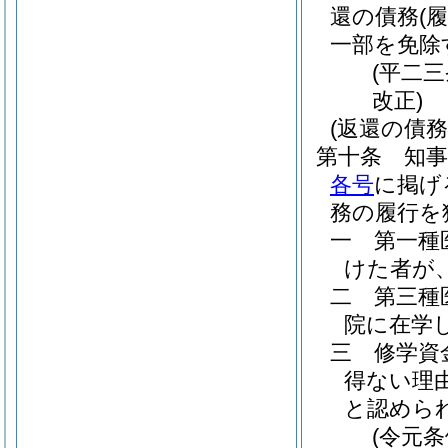
還の債務
(
一部を免除
(平二
改正)
(返還の債務
第十条
知
各号
に掲げ
務の履行を
一
第一種
けた者が
二
第三種
院に在学
三
修学資
得ない理
と認めら
(令元