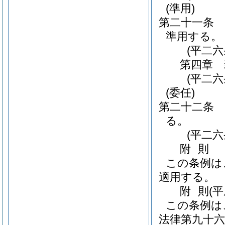
(準用)
第二十一条
準用する。
(平二
第四章
(平二
(委任)
第二十二条
る。
(平二
附
則
この条例は
適用する。
附
則
(
この条例は
法律第九十六