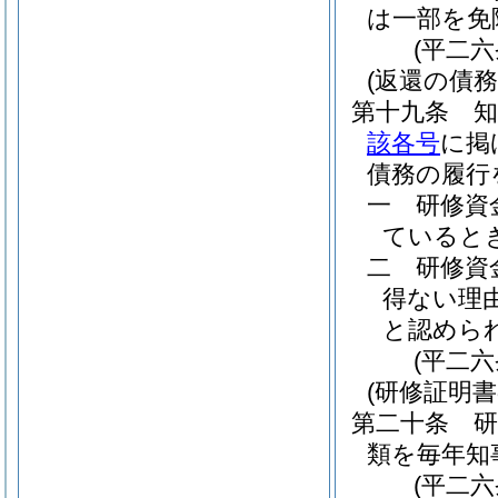
は一部を免
(平二
(返還の債務
第十九条
該各号
に掲
債務の履行
一
研修資
ていると
二
研修資
得ない理
と認めら
(平二
(研修証明書
第二十条
類を毎年知
(平二