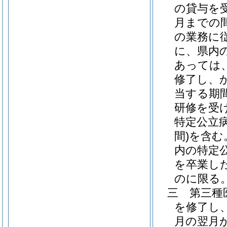
の貸与を
月までの
の業務に
に、県内
あっては
修了し、
当する期
研修を受
特定公立
間)
を含む
内の特定
を卒業し
のに限る。
三
第三種
を修了し
月の翌月