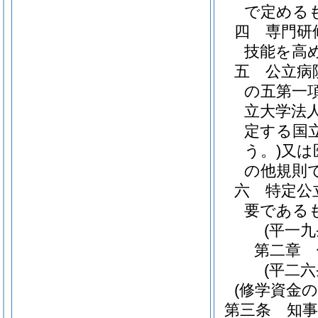
で定める
四
専門研
技能を高
五
公立病
の五第一
立大学法
定する国
う。)
又は
の他規則
六
特定公
要である
(平一
第二章
(平二
(修学資金の
第三条
知