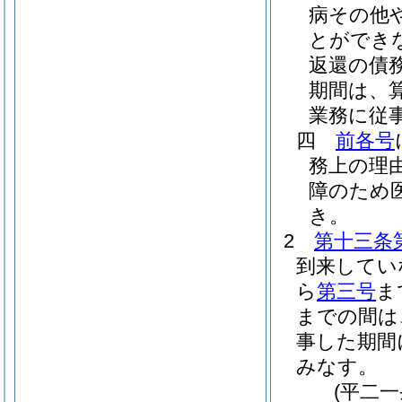
病その他
とができ
返還の債
期間は、
業務に従
四
前各号
務上の理
障のため
き。
2
第十三条
到来してい
ら
第三号
ま
までの間は
事した期間
みなす。
(平二