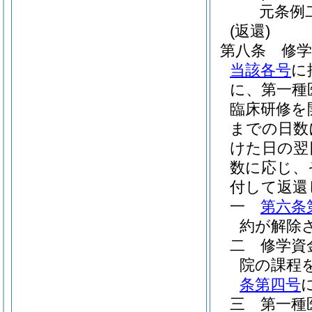
元条例
(返還)
第八条
修
当該各号
に
に、第一種
臨床研修を
までの日数
けた日の翌
数に応じ、
付して返還
一
第六条
約が解除
二
修学資
院の課程
条第四号
三
第一種