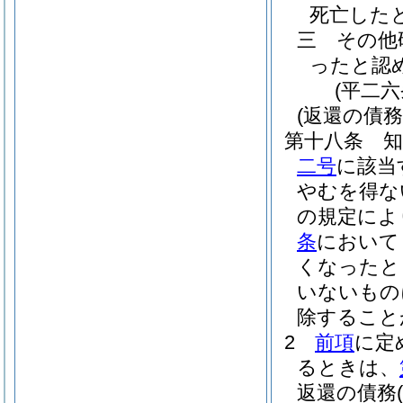
死亡した
三
その他
ったと認
(平二
(返還の債務
第十八条
二号
に該当
やむを得な
の規定によ
条
において
くなったと
いないもの
除すること
2
前項
に定
るときは、
返還の債務