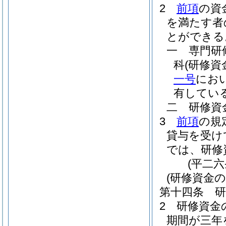
2
前項
の資
を満たす者
とができる
一
専門研
科
(研修
一号
にお
有してい
二
研修資
3
前項
の規
貸与を受け
では、研修
(平二
(研修資金の
第十四条
2
研修資金
期間が三年