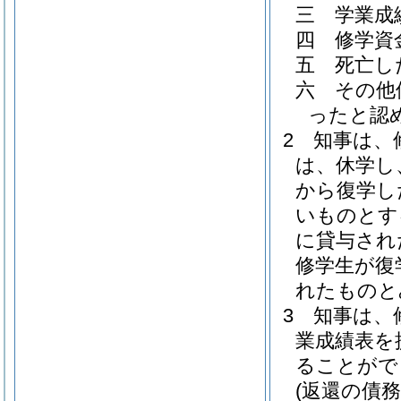
三
学業成
四
修学資
五
死亡し
六
その他
ったと認
2
知事は、
は、休学し
から復学し
いものとす
に貸与され
修学生が復
れたものと
3
知事は、
業成績表を
ることがで
(返還の債務