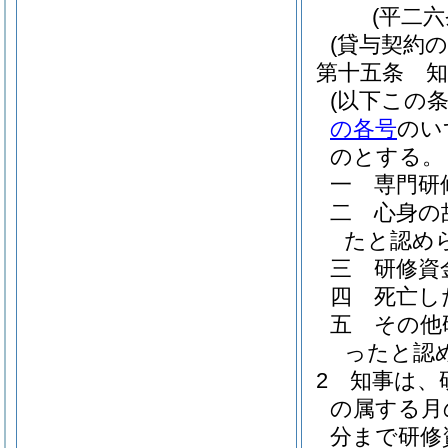
(平二
(貸与契約
第十五条
(以下この
の各号
のい
のとする。
一
専門研
二
心身の
たと認め
三
研修資
四
死亡し
五
その他
ったと認
2
知事は、
の属する月
分まで研修