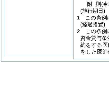
附
則
(
(施行期日)
1
この条例
(経過措置)
2
この条例
資金貸与条
約をする医
をした医師