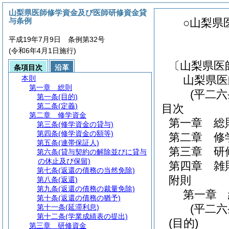
山梨県医師修学資金及び医師研修資金貸
与条例
○山梨県
平成19年7月9日 条例第32号
(令和6年4月1日施行)
〔山梨県医
条項目次
沿革
山梨県医
本則
第一章
総則
(平二
第一条
(目的)
第二条
(定義)
目次
第二章
修学資金
第一章
総
第三条
(修学資金の貸与)
第四条
(修学資金の額等)
第二章
修
第五条
(連帯保証人)
第三章
研
第六条
(貸与契約の解除並びに貸与
の休止及び保留)
第四章
雑
第七条
(返還の債務の当然免除)
附則
第八条
(返還)
第九条
(返還の債務の裁量免除)
第一章
第十条
(返還の債務の猶予)
(平二
第十一条
(延滞利息)
第十二条
(学業成績表の提出)
(目的)
第三章
研修資金