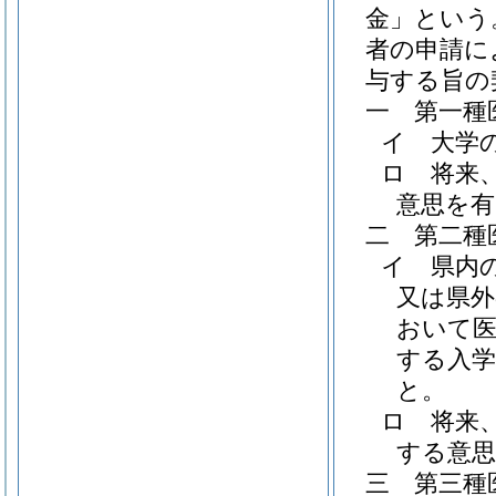
金」という
者の申請に
与する旨の
一
第一種
イ
大学
ロ
将来
意思を
二
第二種
イ
県内
又は県外
おいて
する入
と。
ロ
将来
する意
三
第三種