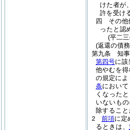
けた者が
許を受け
四
その他
ったと認
(平二
(返還の債務
第九条
知
第四号
に該
他やむを得
の規定によ
条
において
くなったと
いないもの
除すること
2
前項
に定
るときは、