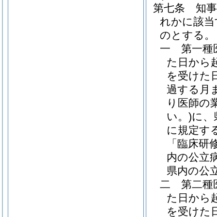
第七条
知
れかに該当
のとする。
一
第一種
た日から
を受けた
過する月
り医師の
い。)
に、
に規定す
「臨床研
内の公立
県内の公
二
第二種
た日から
を受けた