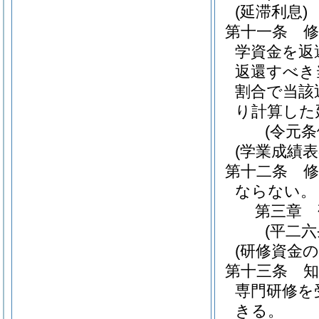
(延滞利息)
第十一条
学資金を返
返還すべき
割合で当該
り計算した
(令元
(学業成績表
第十二条
ならない。
第三章
(平二
(研修資金の
第十三条
専門研修を
きる。