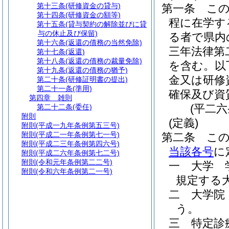
第十三条
(研修資金の貸与)
第一条
こ
第十四条
(研修資金の額等)
程に在学す
第十五条
(貸与契約の解除並びに貸
与の休止及び保留)
る者で県内
第十六条
(返還の債務の当然免除)
三年法律第
第十七条
(返還)
第十八条
(返還の債務の裁量免除)
を含む。以
第十九条
(返還の債務の猶予)
金又は研修
第二十条
(研修証明書の提出)
第二十一条
(準用)
確保及び資
第四章
雑則
(平二
第二十二条
(委任)
附則
(定義)
附則
(平成一九年条例第五三号)
附則
(平成二一年条例第七一号)
第二条
こ
附則
(平成二三年条例第四六号)
当該各号
に
附則
(平成二六年条例第七二号)
附則
(令和元年条例第二二号)
一
大学 
附則
(令和六年条例第二一号)
規定する
二
大学院
う。
三
特定診