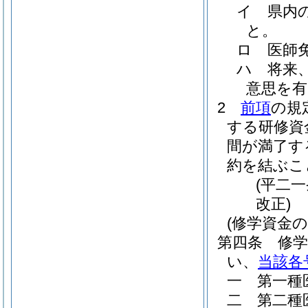
イ
県内
と。
ロ
医師
ハ
将来
意思を
2
前項
の規
する研修資
間が満了す
約を結ぶこ
(平二
改正)
(修学資金の
第四条
修
い、
当該各
一
第一種
二
第二種