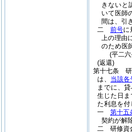
きないと
いて医師
間は、引
二
前号
に
上の理由
のため医
(平二
(返還)
第十七条
は、
当該各
までに、貸
生じた日ま
た利息を付
一
第十五
契約が解
二
研修資