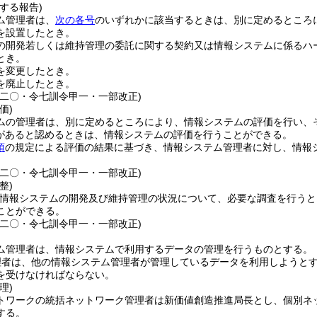
する報告)
ム管理者は、
次の各号
のいずれかに該当するときは、別に定めるところ
を設置したとき。
の開発若しくは維持管理の委託に関する契約又は情報システムに係るハ
とき。
を変更したとき。
を廃止したとき。
甲二〇・令七訓令甲一・一部改正)
価)
ムの管理者は、別に定めるところにより、情報システムの評価を行い、
要があると認めるときは、情報システムの評価を行うことができる。
項
の規定による評価の結果に基づき、情報システム管理者に対し、情報
甲二〇・令七訓令甲一・一部改正)
整)
、情報システムの開発及び維持管理の状況について、必要な調査を行う
ことができる。
甲二〇・令七訓令甲一・一部改正)
ム管理者は、情報システムで利用するデータの管理を行うものとする。
理者は、他の情報システム管理者が管理しているデータを利用しようと
を受けなければならない。
理)
トワークの統括ネットワーク管理者は新価値創造推進局長とし、個別ネ
する。