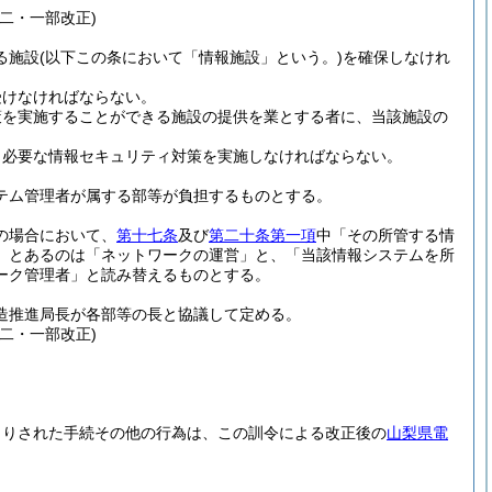
二・一部改正)
る施設
(以下この条において「情報施設」という。)
を確保しなけれ
受けなければならない。
策を実施することができる施設の提供を業とする者に、当該施設の
、必要な情報セキュリティ対策を実施しなければならない。
テム管理者が属する部等が負担するものとする。
の場合において、
第十七条
及び
第二十条第一項
中「その所管する情
」とあるのは「ネットワークの運営」と、「当該情報システムを所
ーク管理者」と読み替えるものとする。
造推進局長が各部等の長と協議して定める。
二・一部改正)
よりされた手続その他の行為は、この訓令による改正後の
山梨県電