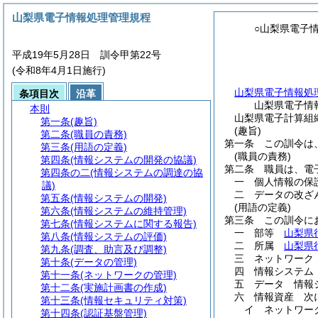
山梨県電子情報処理管理規程
○山梨県電子
平成19年5月28日 訓令甲第22号
(令和8年4月1日施行)
山梨県電子情報処
条項目次
沿革
山梨県電子情
本則
山梨県電子計算組
第一条
(趣旨)
(趣旨)
第二条
(職員の責務)
第一条
この訓令は
第三条
(用語の定義)
(職員の責務)
第四条
(情報システムの開発の協議)
第二条
職員は、電
第四条の二
(情報システムの調達の協
一
個人情報の保
議)
二
データの改ざ
第五条
(情報システムの開発)
(用語の定義)
第六条
(情報システムの維持管理)
第三条
この訓令に
第七条
(情報システムに関する報告)
一
部等
山梨県
第八条
(情報システムの評価)
二
所属
山梨県
第九条
(調査、助言及び調整)
三
ネットワーク
第十条
(データの管理)
四
情報システム
第十一条
(ネットワークの管理)
五
データ 情報
第十二条
(実施計画書の作成)
六
情報資産 次
第十三条
(情報セキュリティ対策)
イ
ネットワー
第十四条
(認証基盤管理)