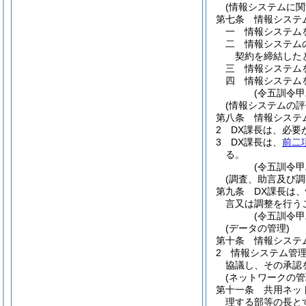
(情報システムに関
第七条
情報システ
一
情報システム
二
情報システム
契約を締結した
三
情報システム
四
情報システム
(令五訓令
(情報システムの評
第八条
情報システ
2
DX課長は、必
3
DX課長は、
前二
る。
(令五訓令
(調査、助言及び調
第九条
DX課長は
言又は調整を行う
(令五訓令
(データの管理)
第十条
情報システ
2
情報システム管
協議し、その承認
(ネットワークの管
第十一条
共用ネッ
理する部等の長と