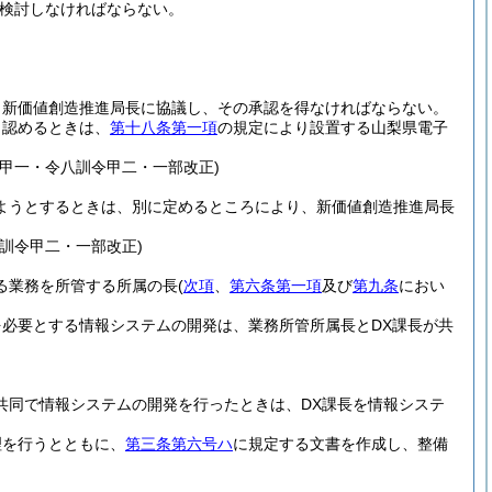
検討しなければならない。
、新価値創造推進局長に協議し、その承認を得なければならない。
と認めるときは、
第十八条第一項
の規定により設置する山梨県電子
甲一・令八訓令甲二・一部改正)
ようとするときは、別に定めるところにより、新価値創造推進局長
訓令甲二・一部改正)
る業務を所管する所属の長
(
次項
、
第六条第一項
及び
第九条
におい
必要とする情報システムの開発は、業務所管所属長とDX課長が共
共同で情報システムの開発を行ったときは、DX課長を情報システ
理を行うとともに、
第三条第六号ハ
に規定する文書を作成し、整備