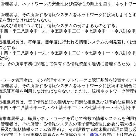
ク管理者は、ネットワークの安全性及び信頼性の向上を図り、ネットワ
ム管理者は、その所管する情報システムをネットワークに接続しようと
認を受けなければならない。
構築及び運用については、情報システムの例によるものとする。
令甲四・平二八訓令甲一九・令五訓令甲二〇・令七訓令甲一・令八訓令甲
)
造推進局長は、毎年度、翌年度に行われる情報システムの開発若しくは
のとする。
令甲四・平二八訓令甲一九・令五訓令甲二〇・令七訓令甲一・令八訓令甲
対策)
は、その所掌事務に関連して保有する情報資産を適切に管理するため、
トワーク管理者は、その管理するネットワークに認証基盤を設置するこ
ム管理者は、その所管する情報システムをネットワークに接続する場合
該認証基盤を利用しなければならない。
ただし、統括ネットワーク管理
)
造推進局長は、電子情報処理の適切かつ円滑な推進及び効率的な運用を
令甲四・平二八訓令甲一九・令五訓令甲二〇・令七訓令甲一・令八訓令甲
造推進局長は、職員がネットワークを通じて複数の情報システムを利用
ム管理者は、その所管する情報システムの電子情報処理に必要な端末機
局長及び統括情報システム管理者は、その設置する端末機の管理に関し
項
の規定により端末機を設置された所属の長は、
前項
の規定により定め