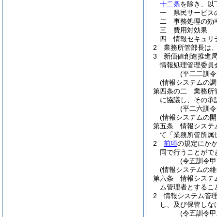
十二条
を除き、以
一
県民サービス
二
事務処理の効
三
費用対効果
四
情報セキュリ
2
業務所管部長は
3
新価値創造推進
情報処理管理委員
(平二二訓
(情報システムの調
第四条の二
業務所
に協議し、その承
(平二六訓
(情報システムの開
第五条
情報システ
て「業務所管所属
2
前項
の規定にか
同で行うことがで
(令五訓令
(情報システムの維
第六条
情報システ
ム管理者とするこ
2
情報システム管
し、及び保管しな
(令五訓令