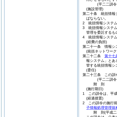
(平二二訓
(施設管理)
第二十条
統括情報
ばならない。
2
統括情報システ
3
統括情報システ
管理を委託するも
4
統括情報システ
(経費の負担)
第二十一条
情報シ
(統括ネットワーク
第二十二条
第十七
報システム」とあ
管する統括情報シ
(委任)
第二十三条
この訓
(平二二訓
附
則
(施行期日)
1
この訓令は、平
(経過措置)
2
この訓令の施行
子情報処理管理規
附
則
(平成