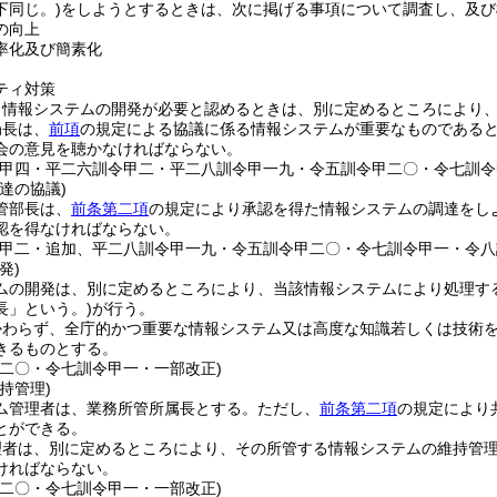
下同じ。)
をしようとするときは、次に掲げる事項について調査し、及び
の向上
率化及び簡素化
ティ対策
、情報システムの開発が必要と認めるときは、別に定めるところにより
局長は、
前項
の規定による協議に係る情報システムが重要なものである
会の意見を聴かなければならない。
令甲四・平二六訓令甲二・平二八訓令甲一九・令五訓令甲二〇・令七訓令
達の協議)
管部長は、
前条第二項
の規定により承認を得た情報システムの調達をし
認を得なければならない。
令甲二・追加、平二八訓令甲一九・令五訓令甲二〇・令七訓令甲一・令八
発)
ムの開発は、別に定めるところにより、当該情報システムにより処理す
長」という。)
が行う。
かわらず、全庁的かつ重要な情報システム又は高度な知識若しくは技術を
きるものとする。
甲二〇・令七訓令甲一・一部改正)
持管理)
ム管理者は、業務所管所属長とする。
ただし、
前条第二項
の規定により
とができる。
理者は、別に定めるところにより、その所管する情報システムの維持管
ければならない。
甲二〇・令七訓令甲一・一部改正)