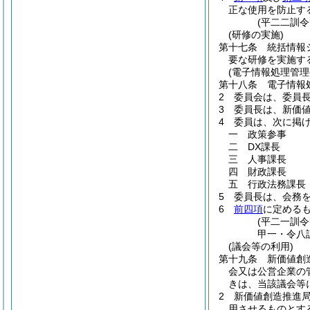
正な使用を防止す
(平二二訓
(研修の実施)
第十七条
統括情報
要な研修を実施す
(電子情報処理管理
第十八条
電子情報
2
委員会は、委員
3
委員長は、新価
4
委員は、次に掲
一
政策参事
二
DX課長
三
人事課長
四
財政課長
五
行政法務課長
5
委員長は、会務
6
前四項
に定める
(平二一訓
甲一・令八
(議会等の利用)
第十九条
新価値創
会又は公営企業の
きは、当該議会等
2
新価値創造推進
用させるものとす