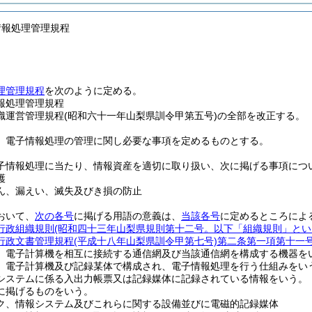
情報処理管理規程
理管理規程
を次のように定める。
報処理管理規程
織運営管理規程(昭和六十一年山梨県訓令甲第五号)の全部を改正する。
、電子情報処理の管理に関し必要な事項を定めるものとする。
子情報処理に当たり、情報資産を適切に取り扱い、次に掲げる事項につ
護
ん、漏えい、滅失及びき損の防止
おいて、
次の各号
に掲げる用語の意義は、
当該各号
に定めるところによ
行政組織規則
(昭和四十三年山梨県規則第十二号。以下「組織規則」とい
行政文書管理規程
(平成十八年山梨県訓令甲第七号)
第二条第一項第十一
 電子計算機を相互に接続する通信網及び当該通信網を構成する機器を
 電子計算機及び記録某体で構成され、電子情報処理を行う仕組みをい
システムに係る入出力帳票又は記録媒体に記録されている情報をいう。
に掲げるものをいう。
ク、情報システム及びこれらに関する設備並びに電磁的記録媒体