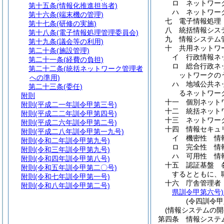
ロ
ネットワー
第十五条
(情報化推進担当者)
ハ
ネットワー
第十六条
(端末機の管理)
七
電子情報処理
第十七条
(研修の実施)
八
統括情報シス
第十八条
(電子情報処理管理委員会)
九
情報システム
第十九条
(議会等の利用)
十
共用ネットワ
第二十条
(施設管理)
イ
行政情報ネ
第二十一条
(経費の負担)
ロ
総合行政ネ
第二十二条
(統括ネットワーク管理者
ットワークの
への準用)
ハ
地域公共ネ
第二十三条
(委任)
るネットワー
附則
十一
個別ネット
附則
(平成二一年訓令甲第三号)
十二
統括ネット
附則
(平成二二年訓令甲第四号)
十三
ネットワー
附則
(平成二六年訓令甲第二号)
十四
情報セキュ
附則
(平成二八年訓令甲第一九号)
イ
機密性 情
附則
(令和二年訓令甲第九号)
ロ
完全性 情
附則
(令和三年訓令甲第九号)
ハ
可用性 情
附則
(令和四年訓令甲第八号)
十五
認証基盤 
附則
(令和五年訓令甲第二〇号)
するとともに、
附則
(令和七年訓令甲第一号)
十六
庁舎管理
附則
(令和八年訓令甲第二号)
県訓令甲第六号)
(令四訓令
(情報システムの開
第四条
情報システ