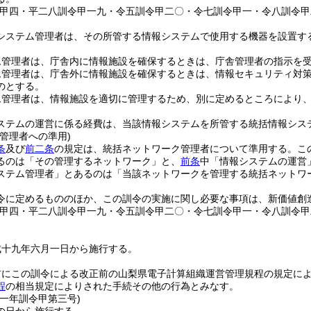
令甲四・平二八訓令甲一九・令五訓令甲二〇・令七訓令甲一・令八訓令甲
システム管理者は、その所管する情報システムで使用する機器を設置す
ム管理者は、庁舎内に情報施設を確保するときは、庁舎管理者の指示を
ム管理者は、庁舎外に情報施設を確保するときは、情報セキュリティ対
のとする。
ム管理者は、情報施設を適切に管理するため、別に定めるところにより
ステムの運営に係る経費は、当該情報システムを所管する統括情報シス
管理者への準用)
条
及び
前二条
の規定は、統括ネットワーク管理者について準用する。
こ
るのは「その管理するネットワーク」と、
前条
中「情報システムの運営
ステム管理者」とあるのは「当該ネットワークを管理する統括ネットワ
令に定めるもののほか、この訓令の実施に関し必要な事項は、新価値創
令甲四・平二八訓令甲一九・令五訓令甲二〇・令七訓令甲一・令八訓令甲
成十九年六月一日から施行する。
前にこの訓令による改正前の山梨県電子計算組織運営管理規程の規定に
程
の相当規定によりされた手続その他の行為とみなす。
二一年
訓令甲第三号)