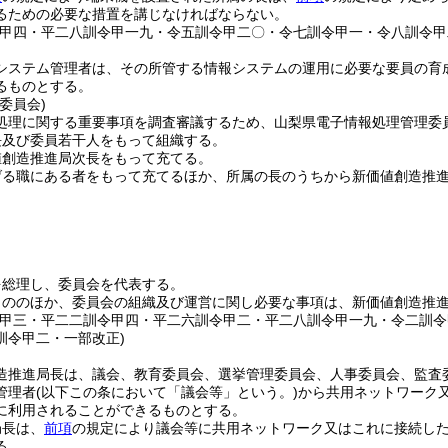
るための必要な措置を講じなければならない。
令甲四・平二八訓令甲一九・令五訓令甲二〇・令七訓令甲一・令八訓令甲
システム管理者は、その所管する情報システムの運用に必要な要員の育
るものとする。
委員会)
処理に関する重要事項を調査審議するため、山梨県電子情報処理管理委
長及び委員若干人をもって組織する。
値創造推進局次長をもって充てる。
げる職にある者をもって充てるほか、所属の長のうちから新価値創造推
を総理し、委員会を代表する。
もののほか、委員会の組織及び運営に関し必要な事項は、新価値創造推
令甲三・平二二訓令甲四・平二六訓令甲二・平二八訓令甲一九・令二訓
訓令甲二・一部改正)
造推進局長は、議会、教育委員会、選挙管理委員会、人事委員会、監査
管理者
(以下この条において「議会等」という。)
から共用ネットワーク
に利用されることができるものとする。
局長は、
前項
の規定により議会等に共用ネットワーク又はこれに接続し
る。