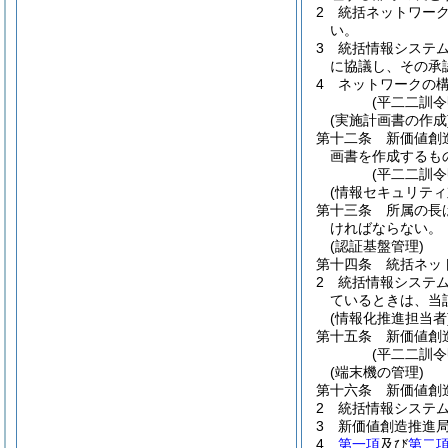
2
統括ネットワー
い。
3
統括情報システ
に協議し、その承
4
ネットワークの
(平二二訓
(実施計画書の作成
第十二条
新価値創
画書を作成するも
(平二二訓
(情報セキュリティ
第十三条
所属の長
ければならない。
(認証基盤管理)
第十四条
統括ネッ
2
統括情報システ
ているときは、当
(情報化推進担当者
第十五条
新価値創
(平二二訓
(端末機の管理)
第十六条
新価値創
2
統括情報システ
3
新価値創造推進
4
第一項
及び
第二