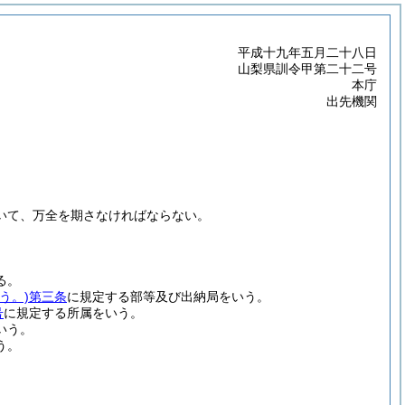
平成十九年五月二十八日
山梨県訓令甲第二十二号
本庁
出先機関
いて、万全を期さなければならない。
る。
う。)
第三条
に規定する部等及び出納局をいう。
号
に規定する所属をいう。
いう。
う。