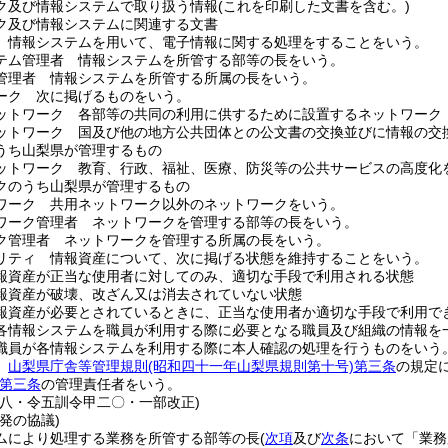
ク及び情報システムで取り扱う情報
(これを印刷した文書を含む。)
ク及び情報システムに関連する文書
 情報システムを用いて、電子情報に関する処理をすることをいう。
テム管理者 情報システムを所管する部等の長をいう。
管理者 情報システムを所管する所属の長をいう。
ーク 次に掲げるものをいう。
ットワーク 各部等の共同の利用に供するために設置するネットワーク
ットワーク 国及び他の地方公共団体との公文書の交換並びに情報の交
うち山梨県が管理するもの
ットワーク 教育、行政、福祉、医療、防災等の公共サービスの高度化
クのうち山梨県が管理するもの
ワーク 共用ネットワーク以外のネットワークをいう。
ワーク管理者 ネットワークを管理する部等の長をいう。
ク管理者 ネットワークを管理する所属の長をいう。
リティ 情報資産について、次に掲げる状態を維持することをいう。
報資産が正当な使用者に対してのみ、適切な手段で利用される状態
報資産が破壊、改ざん又は消去されていない状態
報資産が必要とされているときに、正当な使用者か適切な手段で利用で
各情報システムを職員が利用する際に必要となる職員及び組織の情報を
職員が各情報システムを利用する際に本人確認の処理を行うものをいう
者
山梨県庁舎等管理規則
(昭和四十一年山梨県規則第十号)
第三条
の規定
第三条
の管理責任者をいう。
甲八・令五訓令甲二〇・一部改正)
発の協議)
ムにより処理する業務を所管する部等の長
(
次項
及び
次条
において「業務