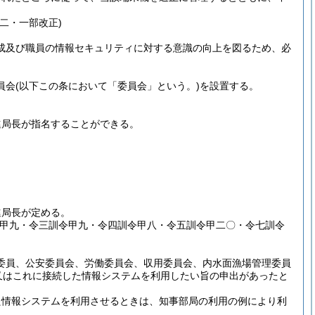
二・一部改正)
成及び職員の情報セキュリティに対する意識の向上を図るため、必
員会
(以下この条において「委員会」という。)
を設置する。
進局長が指名することができる。
進局長が定める。
令甲九・令三訓令甲九・令四訓令甲八・令五訓令甲二〇・令七訓令
委員、公安委員会、労働委員会、収用委員会、内水面漁場管理委員
又はこれに接続した情報システムを利用したい旨の申出があったと
た情報システムを利用させるときは、知事部局の利用の例により利