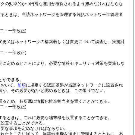
ークの効率的かつ円滑な運用が確保されるよう努めなければならな
するときは、当該ネットワークを管理する統括ネットワーク管理者
二・一部改正)
変更又はネットワークの構築若しくは変更について調査し、実施計
二・一部改正)
別に定めるところにより、必要な情報セキュリティ対策を実施しな
とができる。
において、
前項
に規定する認証基盤が当該ネットワークに設置され
者が、その必要がないと認めるときは、この限りでない。
図るため、各所属に情報化推進担当者を置くことができる。
二・一部改正)
するときは、これに必要な端末機を設置することができる。
を設置することができる。
必要な事項を定めなければならない。
られたところに従って、当該端末機を適正に管理するとともに、不