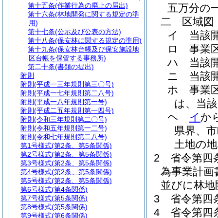
第十五条
(作業行為の廃止の届出)
五万分の
第十六条
(林地開発に関する規定の準
二
区域図
用)
第十七条
(公示及び公表の方法)
イ
当該
第十八条
(保安林に関する規定の準用)
ロ
事業
第十九条
(保安林台帳及び保安施設地
区台帳を保管する事務所)
ハ
当該
第二十条
(書類の提出)
ニ
当該
附則
附則
(平成一三年規則第三〇号)
ホ
事業
附則
(平成一七年規則第二八号)
は、当該
附則
(平成一八年規則第一号)
附則
(平成二五年規則第一四号)
ヘ
イ
か
附則
(令和三年規則第二〇号)
附則
(令和五年規則第一二号)
県界、市
附則
(令和七年規則第二八号)
土地の地
第1号様式
(第2条、第5条関係)
第2号様式
(第2条、第5条関係)
2
省令第四
第3号様式
(第2条、第5条関係)
為事業計画
第4号様式
(第2条、第5条関係)
第5号様式
(第2条、第5条関係)
並びに林地
第6号様式
(第4条関係)
3
省令第四
第7号様式
(第5条関係)
第8号様式
(第5条関係)
4
省令第四
第9号様式
(第6条関係)