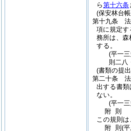
ら
第十六条
(保安林台
第十九条
項に規定す
務所は、森
する。
(平一
則二八
(書類の提出
第二十条
出する書類
ない。
(平一
附
則
この規則は
附
則
(