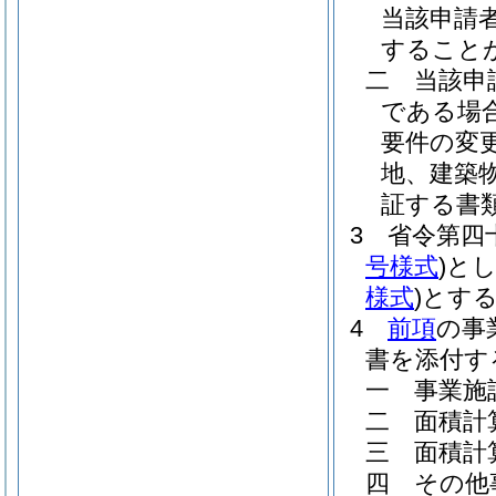
当該申請
すること
二
当該申
である場
要件の変
地、建築
証する書
3
省令第四
号様式
)
とし
様式
)
とす
4
前項
の事
書を添付す
一
事業施
二
面積計
三
面積計
四
その他