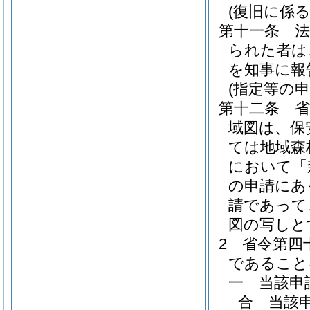
(復旧に係
第十一条
られた者は
を知事に報
(指定等の
第十二条
域図は、保
ては地域森
において「
の申請にあ
請であって
図の写しと
2
省令第四
であること
一
当該申
合 当該