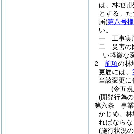
は、林地開
とする。
た
届
(
第八号様
い。
一
工事実
二
災害の
い軽微な
2
前項
の林
更届には、
当該変更に
(令五
(開発行為の
第六条
事
かじめ、林
ればならな
(施行状況の