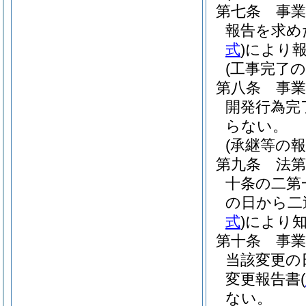
第七条
事
報告を求め
式
)
により
(工事完了の
第八条
事
開発行為完
らない。
(承継等の報
第九条
法
十条の二第
の日から二
式
)
により
第十条
事
当該変更の
変更報告書
(
ない。