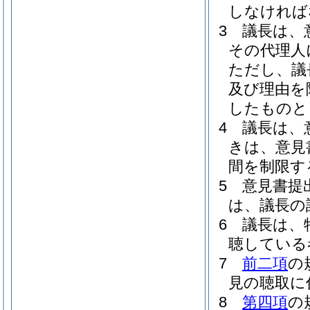
しなければ
3
議長は、
その代理人
ただし、議
及び理由を
したものと
4
議長は、
きは、意見
間を制限す
5
意見書提
は、議長の
6
議長は、
聴している
7
前二項
の
見の聴取に
8
第四項
の