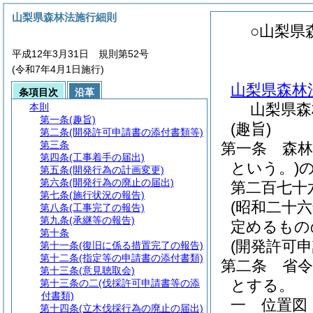
山梨県森林法施行細則
○山梨県
平成12年3月31日 規則第52号
(令和7年4月1日施行)
山梨県森林
条項目次
沿革
山梨県森
本則
第一条
(趣旨)
(趣旨)
第二条
(開発許可申請書の添付書類等)
第三条
第一条
森林
第四条
(工事着手の届出)
という。)
第五条
(開発行為の計画変更)
第六条
(開発行為の廃止の届出)
第二百七十
第七条
(施行状況の報告)
(昭和二十
第八条
(工事完了の報告)
第九条
(承継等の報告)
定めるもの
第十条
(開発許可
第十一条
(復旧に係る措置完了の報告)
第十二条
(指定等の申請書の添付書類)
第二条
省
第十三条
(意見聴取会)
とする。
第十三条の二
(伐採許可申請書等の添
付書類)
一
位置図
第十四条
(立木伐採行為の廃止の届出)