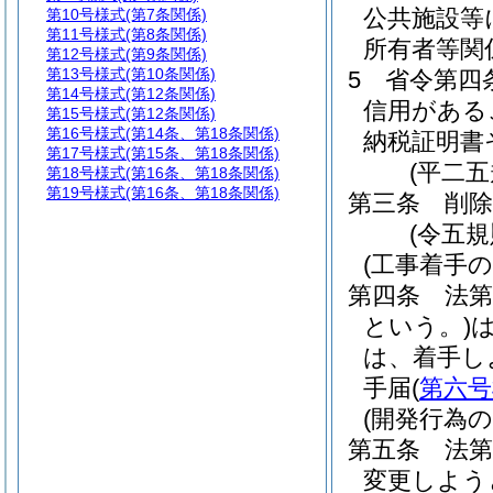
公共施設等
第10号様式
(第7条関係)
第11号様式
(第8条関係)
所有者等関
第12号様式
(第9条関係)
第13号様式
(第10条関係)
5
省令第四
第14号様式
(第12条関係)
信用がある
第15号様式
(第12条関係)
第16号様式
(第14条、第18条関係)
納税証明書
第17号様式
(第15条、第18条関係)
(平二
第18号様式
(第16条、第18条関係)
第19号様式
(第16条、第18条関係)
第三条
削除
(令五規
(工事着手の
第四条
法
という。)
は、着手し
手届
(
第六号
(開発行為の
第五条
法
変更しよう