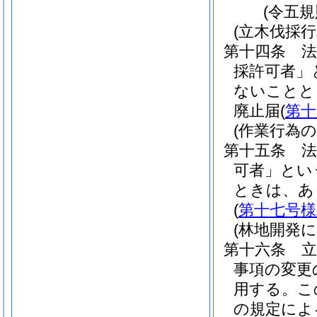
(令五
(立木伐採
第十四条
採許可者」
ないことと
廃止届
(
第十
(作業行為の
第十五条
可者」とい
ときは、あ
(
第十七号様
(林地開発
第十六条
事項の変更
用する。
こ
の規定によ