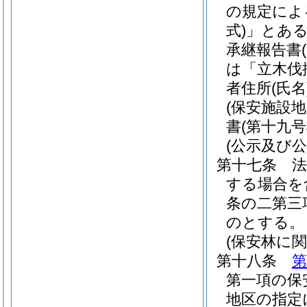
の規定によ
式)
」とあ
承継報告書
は「立木伐
者住所
(氏名
(保安施設地
書
(第十九号
(公示及び公
第十七条
法
する場合を
条の二第三
のとする。
(保安林に
第十八条
第
第一項の保
地区の指定