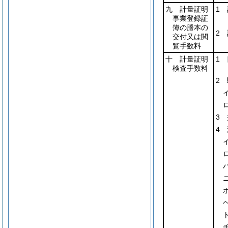
九 計量証明
1
事業登録証
簿の謄本の
2
交付又は閲
覧手数料
十 計量証明
1
検査手数料
2
3
4