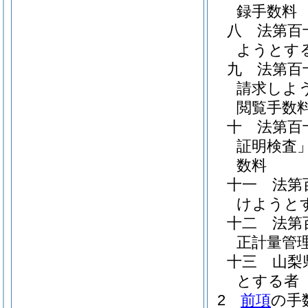
録手数料
八
法第百
ようとす
九
法第百
請求しよ
閲覧手数
十
法第百
証明検査」
数料
十一
法第
けようと
十二
法第
正計量管
十三
山梨
とする者
2
前項
の手