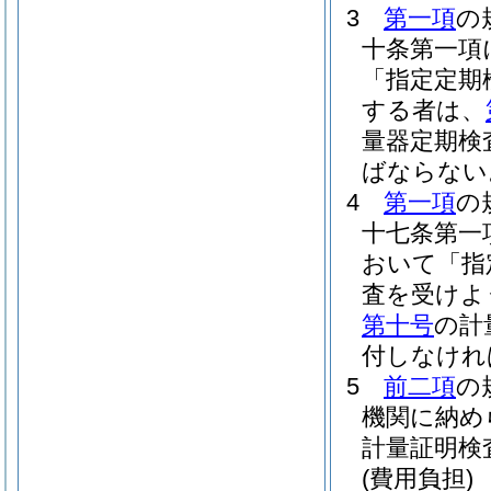
3
第一項
の
十条第一項
「指定定期
する者は、
量器定期検
ばならない
4
第一項
の
十七条第一
おいて「指
査を受けよ
第十号
の計
付しなけれ
5
前二項
の
機関に納め
計量証明検
(費用負担)