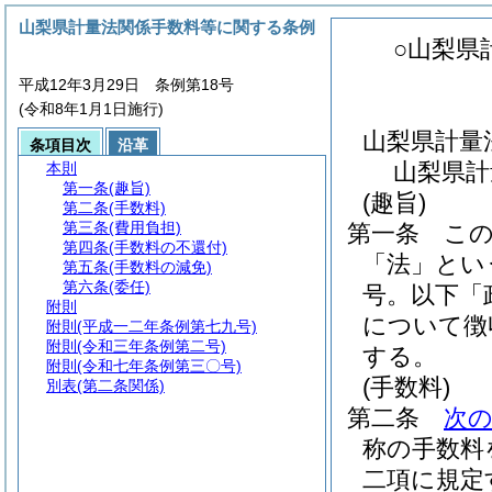
山梨県計量法関係手数料等に関する条例
○山梨県
平成12年3月29日 条例第18号
(令和8年1月1日施行)
山梨県計量
条項目次
沿革
山梨県計
本則
第一条
(趣旨)
(趣旨)
第二条
(手数料)
第三条
(費用負担)
第一条
こ
第四条
(手数料の不還付)
「法」とい
第五条
(手数料の減免)
第六条
(委任)
号。以下「
附則
について徴
附則
(平成一二年条例第七九号)
附則
(令和三年条例第二号)
する。
附則
(令和七年条例第三〇号)
(手数料)
別表
(第二条関係)
第二条
次
称の手数料
二項に規定