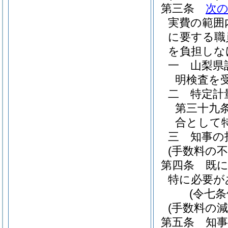
第三条
次
実費の範囲
に要する職
を負担しな
一
山梨県
明検査を
二
特定計
第三十九
合として
三
知事の
(手数料の不
第四条
既
特に必要が
(令七
(手数料の減
第五条
知