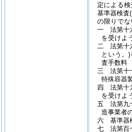
定による検
基準器検査
の限りでな
一
法第十
を受けよ
二
法第十
という。)
査手数料
三
法第十
特殊容器
四
法第十
を受けよ
五
法第九
造事業者
六
基準器
七
法第百