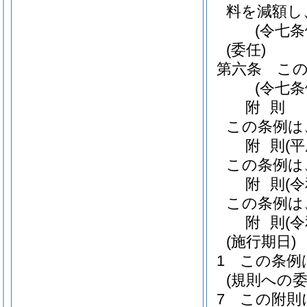
料を減額し
(令七
(委任)
第六条
こ
(令七
附
則
この条例は
附
則
(
この条例は
附
則
(
この条例は
附
則
(
(施行期日)
1
この条例
(規則への委
7
この附則